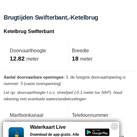
Brugtijden Swifterbant,-Ketelbrug
Ketelbrug Swifterbant
Doorvaarthoogte
Breedte
12.82
18
meter
meter
Aantal doorvaarbare openingen:
3, de hoogste doorvaartopening is
nummer: 3 (vaste overspanning)
Let op: doorvaarthoogte t.o.v. streefpeil (-0.1 meter tov NAP). houd
rekening met eventuele waterstandwisselingen
Marifoonkanaal
Telefoonnummer
18
088-7974334
Waterkaart Live
Download de app gratis. Alle