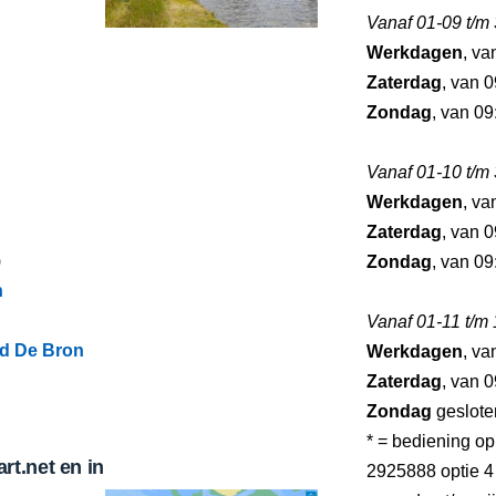
Vanaf 01-09 t/m
Werkdagen
, va
Zaterdag
, van 0
Zondag
, van 09
Vanaf 01-10 t/m
Werkdagen
, va
Zaterdag
, van 0
)
Zondag
, van 09
n
Vanaf 01-11 t/m
d De Bron
Werkdagen
, va
Zaterdag
, van 0
Zondag
geslote
* = bediening o
t.net en in
2925888 optie 4 