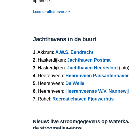
opmerkt?
Lees er alles over >>
Jachthavens in de buurt
1.
Akkrum:
A.W.S. Eendracht
2.
Haskerdijken:
Jachthaven Postma
3.
Haskerdijken:
Jachthaven Heeresloot
(foto
4.
Heerenveen:
Heerenveen Passantenhave
5.
Heerenveen:
De Welle
6.
Heerenveen:
Heerenveense W.V. Nannewij
7.
Rohel:
Recreatiehaven Fjouwerhûs
Nieuw: live stroomgegevens op Waterkaar
de stroomatlas-apps