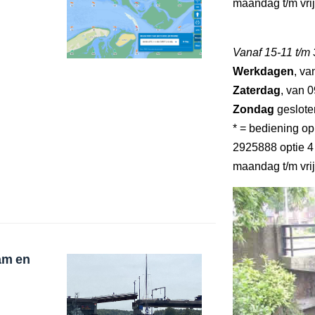
maandag t/m vri
Vanaf 15-11 t/m
Werkdagen
, va
Zaterdag
, van 0
Zondag
geslote
* = bediening o
2925888 optie 4 
maandag t/m vri
am en