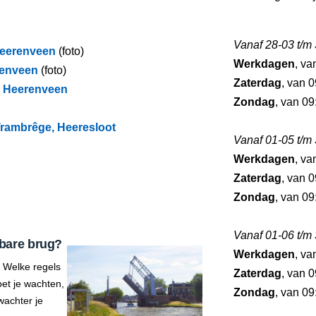
Vanaf 28-03 t/m
Heerenveen
(foto)
Werkdagen
, va
renveen
(foto)
Zaterdag
, van 0
g, Heerenveen
Zondag
, van 09
Trambrêge, Heeresloot
Vanaf 01-05 t/m
Werkdagen
, va
Zaterdag
, van 0
Zondag
, van 09
Vanaf 01-06 t/m
bare brug?
Werkdagen
, va
 Welke regels
Zaterdag
, van 0
et je wachten,
Zondag
, van 09
wachter je