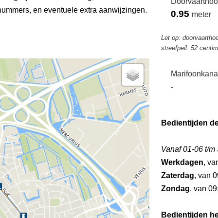
Doorvaarthoo
ummers, en eventuele extra aanwijzingen.
0.95
meter
Let op: doorvaartho
streefpeil: 52 centi
Marifoonkana
-
Bedientijden d
Vanaf 01-06 t/m
Werkdagen
, va
Zaterdag
, van 0
Zondag
, van 09
Bedientijden he