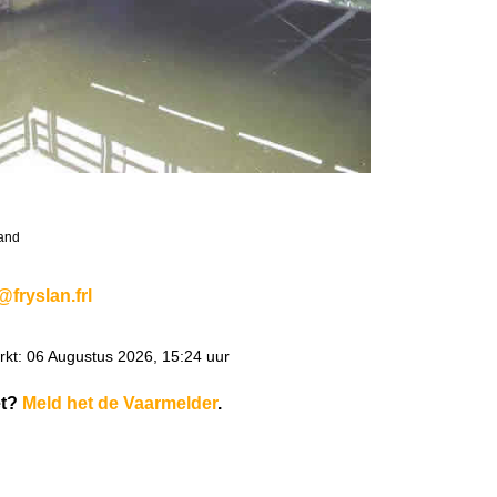
land
@fryslan.frl
kt: 06 Augustus 2026, 15:24 uur
et?
Meld het de Vaarmelder
.