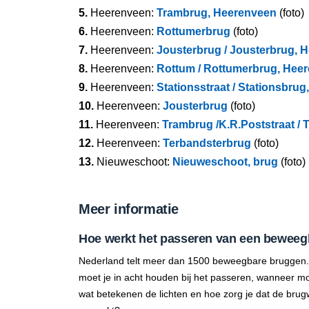
5.
Heerenveen:
Trambrug, Heerenveen
(foto)
6.
Heerenveen:
Rottumerbrug
(foto)
7.
Heerenveen:
Jousterbrug / Jousterbrug, 
8.
Heerenveen:
Rottum / Rottumerbrug, Hee
9.
Heerenveen:
Stationsstraat / Stationsbru
10.
Heerenveen:
Jousterbrug
(foto)
11.
Heerenveen:
Trambrug /K.R.Poststraat / 
12.
Heerenveen:
Terbandsterbrug
(foto)
13.
Nieuweschoot:
Nieuweschoot, brug
(foto)
Meer informatie
Hoe werkt het passeren van een beweeg
Nederland telt meer dan 1500 beweegbare bruggen.
moet je in acht houden bij het passeren, wanneer mo
wat betekenen de lichten en hoe zorg je dat de brug