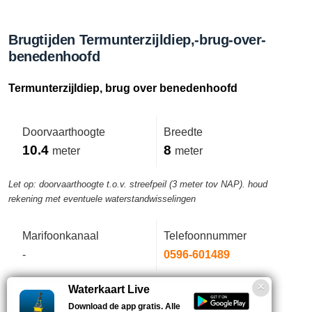
Brugtijden Termunterzijldiep,-brug-over-
benedenhoofd
Termunterzijldiep, brug over benedenhoofd
Doorvaarthoogte
Breedte
10.4
8
meter
meter
Let op: doorvaarthoogte t.o.v. streefpeil (3 meter tov NAP). houd
rekening met eventuele waterstandwisselingen
Marifoonkanaal
Telefoonnummer
-
0596-601489
Waterkaart Live
Voetbrug.
Download de app gratis. Alle