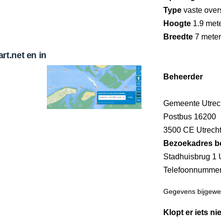
Type
vaste over
Hoogte
1.9 met
Breedte
7 meter
t.net en in
Beheerder
Gemeente Utrec
Postbus 16200
3500 CE Utrech
Bezoekadres b
Stadhuisbrug 1 
Telefoonnumme
Gegevens bijgewer
Klopt er iets ni