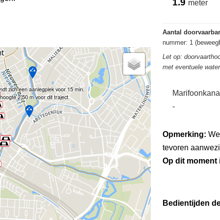
1.9
meter
Aantal doorvaarba
nummer: 1 (beweegb
Let op: doorvaarthoo
met eventuele wate
dt zich een aanlegplek voor 15 min.
Marifoonkana
oogte 2,50 m voor dit traject
-
Opmerking:
Wee
tevoren aanwezig
Op dit moment
Bedientijden d