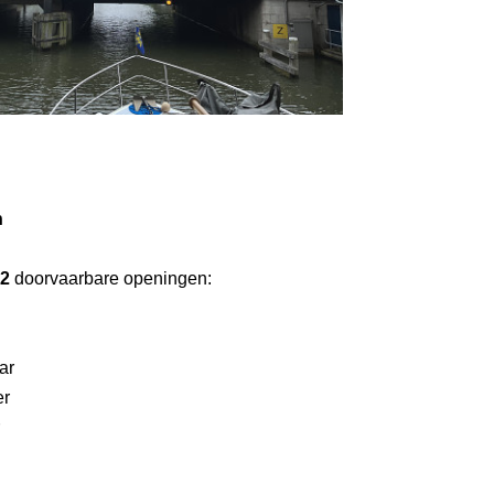
n
2
doorvaarbare openingen:
ar
er