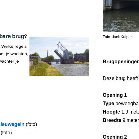
bare brug?
Foto: Jack Kuiper
 Welke regels
et je wachten,
wachter je
Brugopeninge
Deze brug heeft
Opening 1
Type
beweegba
Hoogte
1.9 met
Breedte
9 meter
ieuwegein
(foto)
(foto)
Opening 2