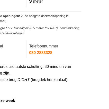
9
meter
re openingen:
2, de hoogste doorvaartopening is
aar)
gte t.o.v. Kanaalpeil (0.5 meter tov NAP). houd rekening
rstandwisselingen
al
Telefoonnummer
030-2883328
rdsluis laatste schutting: 30 minuten van
 zijn.
is de brug
DICHT
(brugdek horizontaal)
eze week