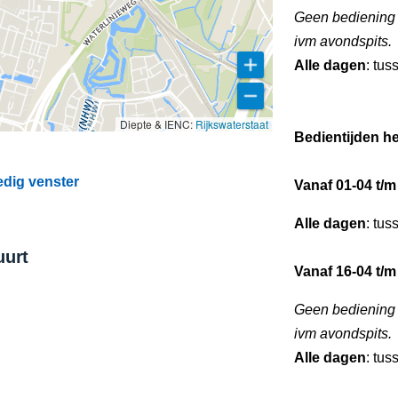
Geen bediening 
ivm avondspits.
Alle dagen
: tus
Diepte & IENC:
Rijkswaterstaat
Bedientijden he
edig venster
Vanaf 01-04 t/m
Alle dagen
: tus
uurt
Vanaf 16-04 t/m
Geen bediening 
ivm avondspits.
Alle dagen
: tus