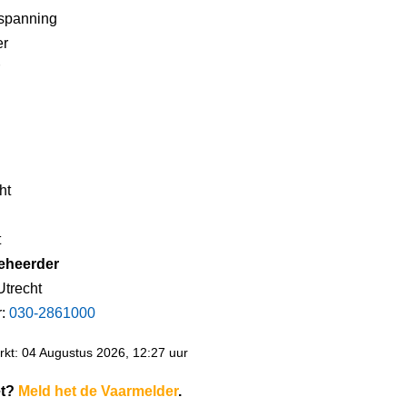
spanning
er
ht
t
eheerder
Utrecht
r:
030-2861000
kt: 04 Augustus 2026, 12:27 uur
et?
Meld het de Vaarmelder
.