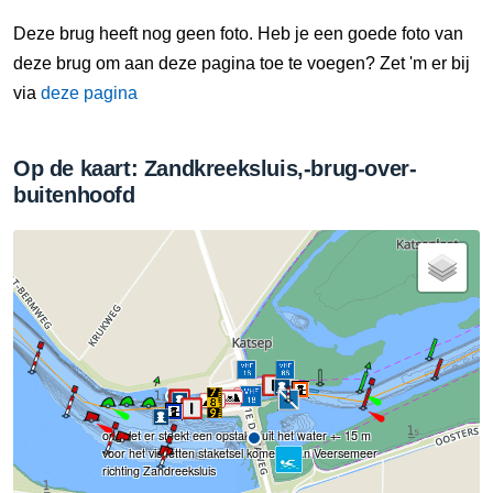
Deze brug heeft nog geen foto. Heb je een goede foto van
deze brug om aan deze pagina toe te voegen? Zet 'm er bij
via
deze pagina
Op de kaart: Zandkreeksluis,-brug-over-
buitenhoofd
opgelet er steekt een opstakel uit het water +- 15 m
voor het visnetten staketsel komend van Veersemeer
richting Zandreeksluis