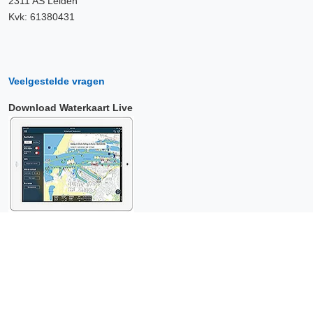
2311 AS Leiden
Kvk: 61380431
Veelgestelde vragen
Download Waterkaart Live
Copyright © 2026 Surfcheck |
Waterkaart Live
,
Zeeweer
,