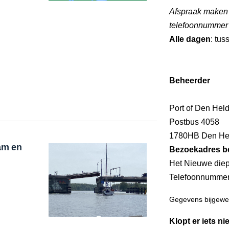
Afspraak maken
telefoonnummer
Alle dagen
: tus
Beheerder
Port of Den Hel
Postbus 4058
1780HB Den He
am en
Bezoekadres b
Het Nieuwe diep
Telefoonnumme
Gegevens bijgewer
Klopt er iets ni