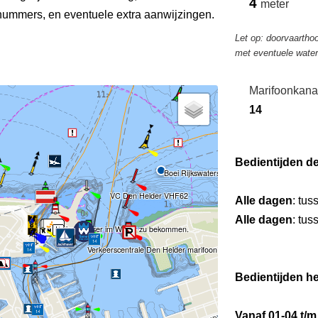
4
meter
ummers, en eventuele extra aanwijzingen.
Let op: doorvaarthoo
met eventuele wate
Marifoonkana
14
Bedientijden d
Boei Rijkswaterstaat
VC Den Helder VHF62
Alle dagen
: tus
Alle dagen
: tus
Frischwasser im Winter zu bekommen.
Verkeerscentrale Den Helder marifoon kanaal 62
Bedientijden he
Vanaf 01-04 t/m