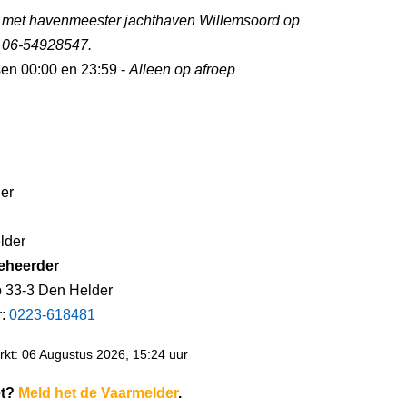
 met havenmeester jachthaven Willemsoord op
 06-54928547.
sen 00:00 en 23:59 -
Alleen op afroep
der
lder
eheerder
 33-3 Den Helder
r:
0223-618481
kt: 06 Augustus 2026, 15:24 uur
et?
Meld het de Vaarmelder
.