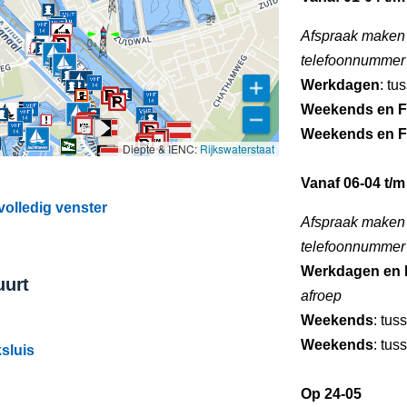
Afspraak maken
telefoonnummer
Werkdagen
: tu
Weekends en F
Weekends en F
Diepte & IENC:
Rijkswaterstaat
Vanaf 06-04 t/m
volledig venster
Afspraak maken
telefoonnummer
Werkdagen en 
uurt
afroep
Weekends
: tus
Weekends
: tus
sluis
Op 24-05