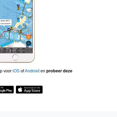
p voor
iOS
of
Android
en
probeer deze