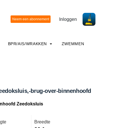
Inloggen
BPR/AIS/WRAKKEN
ZWEMMEN
eedoksluis,-brug-over-binnenhoofd
enhoofd Zeedoksluis
gte
Breedte