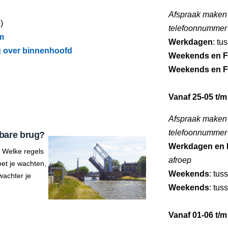
Afspraak maken
)
telefoonnummer
m
Werkdagen
: tu
g over binnenhoofd
Weekends en F
Weekends en F
Vanaf 25-05 t/m
Afspraak maken
telefoonnummer
bare brug?
Werkdagen en 
 Welke regels
afroep
et je wachten,
Weekends
: tus
wachter je
Weekends
: tus
Vanaf 01-06 t/m