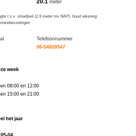
20.1
meter
gte t.o.v. streefpeil (1.9 meter tov NAP). houd rekening
rstandwisselingen
al
Telefoonnummer
06-54928547
eze week
sen 08:00 en 12:00
sen 15:00 en 21:00
el het jaar
 05-04