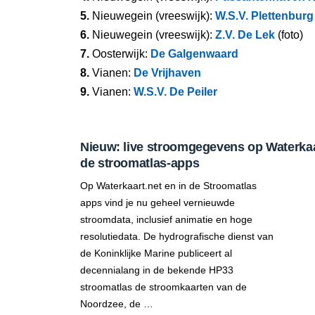
5.
Nieuwegein (vreeswijk):
W.S.V. Plettenburg
6.
Nieuwegein (vreeswijk):
Z.V. De Lek
(foto)
7.
Oosterwijk:
De Galgenwaard
8.
Vianen:
De Vrijhaven
9.
Vianen:
W.S.V. De Peiler
Nieuw: live stroomgegevens op Waterkaar
de stroomatlas-apps
Op Waterkaart.net en in de Stroomatlas
apps vind je nu geheel vernieuwde
stroomdata, inclusief animatie en hoge
resolutiedata. De hydrografische dienst van
de Koninklijke Marine publiceert al
decennialang in de bekende HP33
stroomatlas de stroomkaarten van de
Noordzee, de …