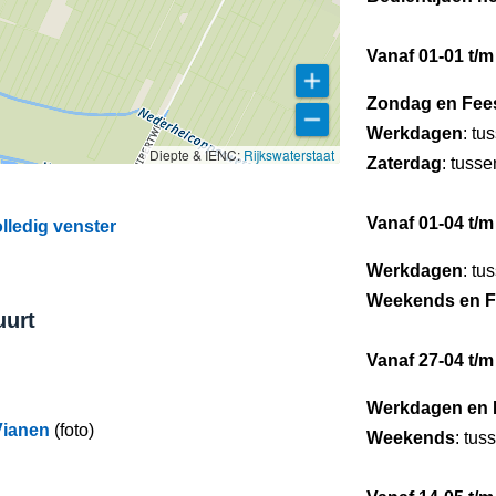
Vanaf 01-01 t/m
Zondag en Fee
Werkdagen
: tu
Diepte & IENC:
Rijkswaterstaat
Zaterdag
: tuss
Vanaf 01-04 t/m
lledig venster
Werkdagen
: tu
Weekends en F
uurt
Vanaf 27-04 t/m
Werkdagen en 
Vianen
(foto)
Weekends
: tus