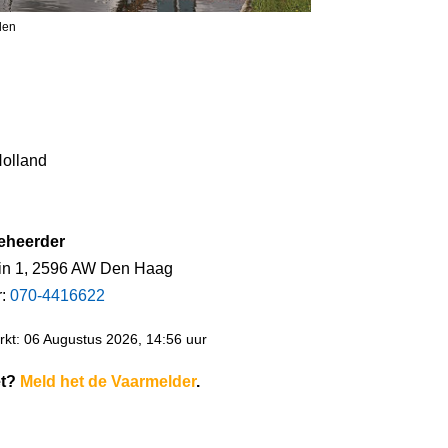
len
Holland
eheerder
ein 1, 2596 AW Den Haag
r:
070-4416622
kt: 06 Augustus 2026, 14:56 uur
et?
Meld het de Vaarmelder
.