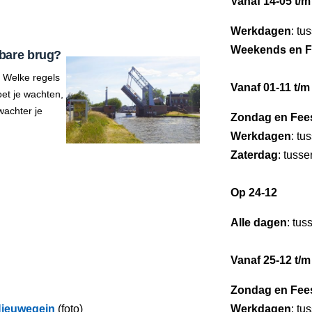
Vanaf 14-05 t/m
Werkdagen
: tu
Weekends en F
bare brug?
 Welke regels
Vanaf 01-11 t/m
et je wachten,
wachter je
Zondag en Fee
Werkdagen
: tu
Zaterdag
: tuss
Op 24-12
Alle dagen
: tus
Vanaf 25-12 t/m
Zondag en Fee
ieuwegein
(foto)
Werkdagen
: tu