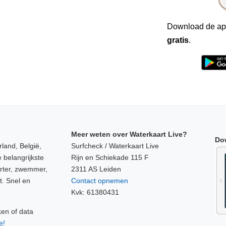
Download de ap
gratis
.
Meer weten over Waterkaart Live?
Do
land, België,
Surfcheck / Waterkaart Live
 belangrijkste
Rijn en Schiekade 115 F
orter, zwemmer,
2311 AS Leiden
t. Snel en
Contact opnemen
Kvk: 61380431
ken of data
e!