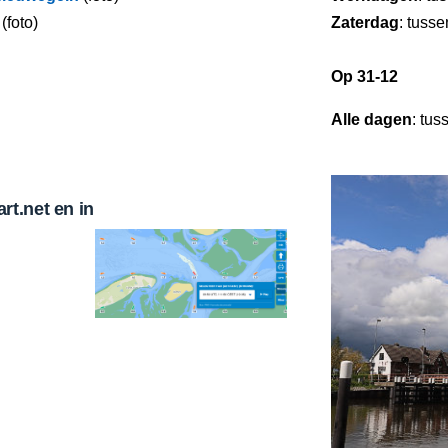
(foto)
Zaterdag
: tuss
Op 31-12
Alle dagen
: tus
t.net en in