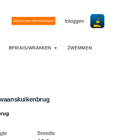
Inloggen
BPR/AIS/WRAKKEN
ZWEMMEN
Zwaanskuikenbrug
brug
gte
Breedte