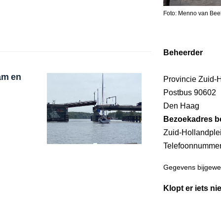
Foto: Menno van Bee
Beheerder
am en
Provincie Zuid-
Postbus 90602
Den Haag
Bezoekadres b
Zuid-Hollandpl
Telefoonnumme
Gegevens bijgewer
Klopt er iets ni