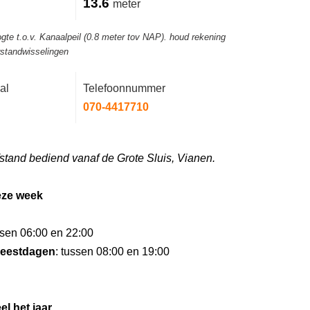
13.6
meter
gte t.o.v. Kanaalpeil (0.8 meter tov NAP). houd rekening
rstandwisselingen
al
Telefoonnummer
070-4417710
stand bediend vanaf de Grote Sluis, Vianen.
eze week
ssen 06:00 en 22:00
eestdagen
: tussen 08:00 en 19:00
el het jaar