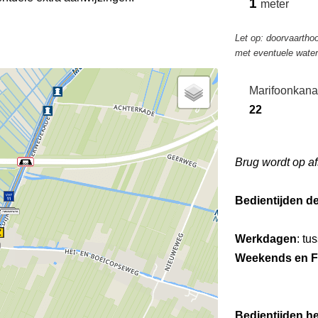
1
meter
Let op: doorvaarthoo
met eventuele wate
Marifoonkana
22
Brug wordt op af
Bedientijden d
Werkdagen
: tu
Weekends en F
Bedientijden he