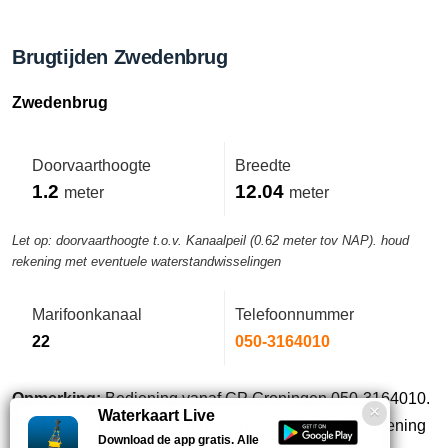
Brugtijden Zwedenbrug
Zwedenbrug
Doorvaarthoogte
Breedte
1.2
12.04
meter
meter
Let op: doorvaarthoogte t.o.v. Kanaalpeil (0.62 meter tov NAP). houd
rekening met eventuele waterstandwisselingen
Marifoonkanaal
Telefoonnummer
22
050-3164010
Opmerking:
Bediening vanaf CP Groningen 050-3164010.
Waterkaart Live
Op de werkdagen voor en na een feestdag is de bediening
Download de app gratis. Alle