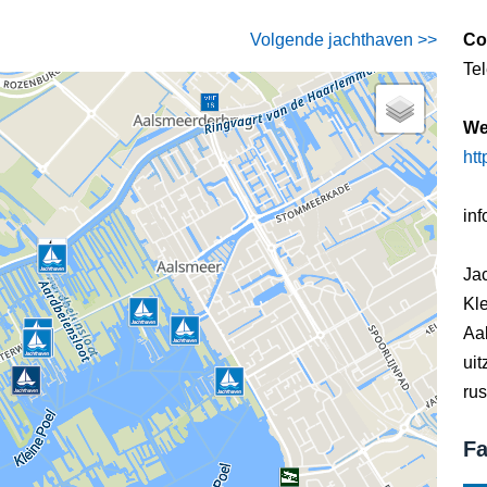
Volgende jachthaven >>
Co
Te
We
htt
in
Ja
Kle
Aal
uit
ru
Fa