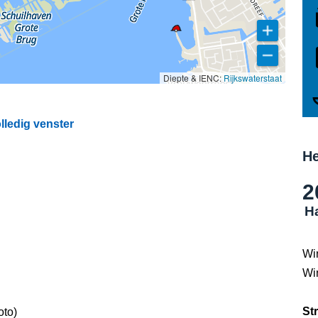
Diepte & IENC:
Rijkswaterstaat
lledig venster
He
2
Ha
Wi
Wi
St
oto)