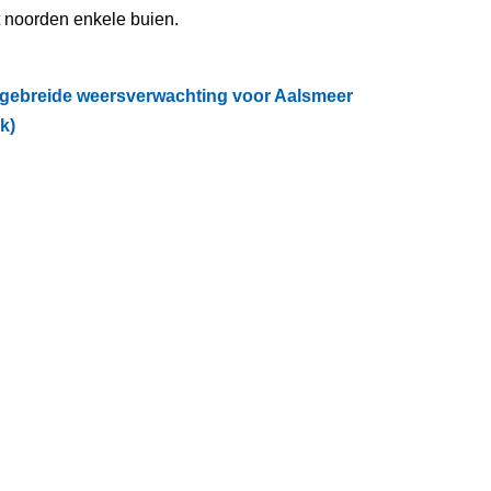
t noorden enkele buien.
tgebreide weersverwachting voor Aalsmeer
ik)