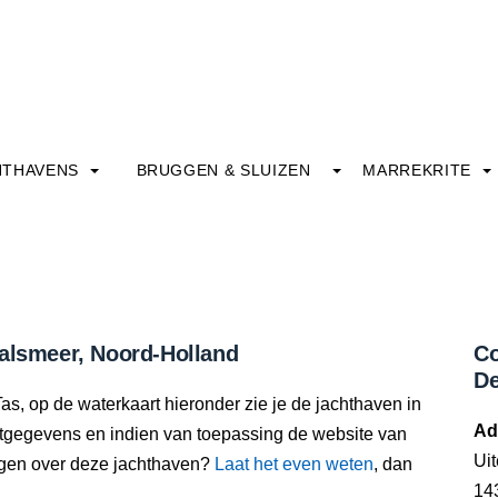
HTHAVENS
BRUGGEN & SLUIZEN
MARREKRITE
Aalsmeer, Noord-Holland
Co
De
as, op de waterkaart hieronder zie je de jachthaven in
Ad
actgegevens en indien van toepassing de website van
Ui
oegen over deze jachthaven?
Laat het even weten
, dan
14