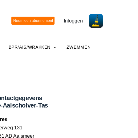
Inloggen
BPR/AIS/WRAKKEN
ZWEMMEN
ntactgegevens
-Aalscholver-Tas
res
terweg 131
31 AD Aalsmeer