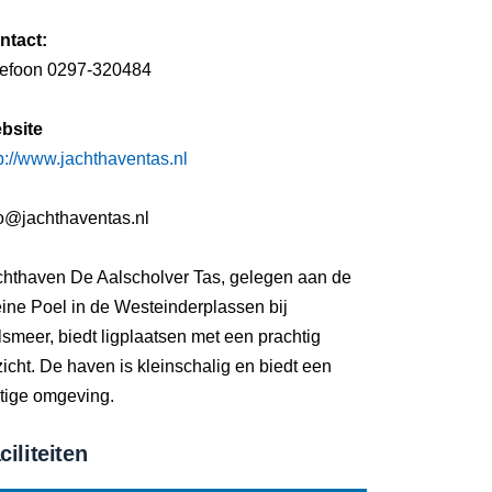
ntact:
lefoon 0297-320484
bsite
p://www.jachthaventas.nl
fo@jachthaventas.nl
chthaven De Aalscholver Tas, gelegen aan de
ine Poel in de Westeinderplassen bij
smeer, biedt ligplaatsen met een prachtig
zicht. De haven is kleinschalig en biedt een
stige omgeving.
ciliteiten