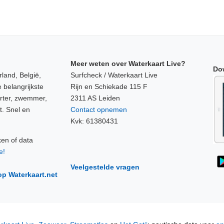
Meer weten over Waterkaart Live?
Do
land, België,
Surfcheck / Waterkaart Live
 belangrijkste
Rijn en Schiekade 115 F
orter, zwemmer,
2311 AS Leiden
t. Snel en
Contact opnemen
Kvk: 61380431
ken of data
e!
Veelgestelde vragen
op Waterkaart.net