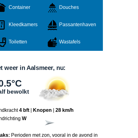
Container
Douches
Kleedkamers
Passantenhaven
Toiletten
Wastafels
t weer in Aalsmeer, nu:
0.5°C
lf bewolkt
ndkracht
4 bft
|
Knopen
|
28 km/h
ndrichting
W
raks:
Perioden met zon, vooral in de avond in