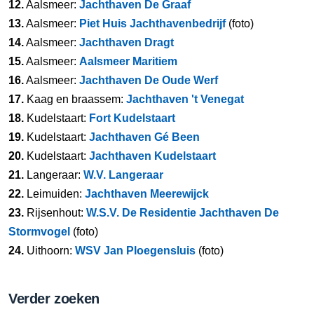
12.
Aalsmeer:
Jachthaven De Graaf
13.
Aalsmeer:
Piet Huis Jachthavenbedrijf
(foto)
14.
Aalsmeer:
Jachthaven Dragt
15.
Aalsmeer:
Aalsmeer Maritiem
16.
Aalsmeer:
Jachthaven De Oude Werf
17.
Kaag en braassem:
Jachthaven 't Venegat
18.
Kudelstaart:
Fort Kudelstaart
19.
Kudelstaart:
Jachthaven Gé Been
20.
Kudelstaart:
Jachthaven Kudelstaart
21.
Langeraar:
W.V. Langeraar
22.
Leimuiden:
Jachthaven Meerewijck
23.
Rijsenhout:
W.S.V. De Residentie Jachthaven De
Stormvogel
(foto)
24.
Uithoorn:
WSV Jan Ploegensluis
(foto)
Verder zoeken