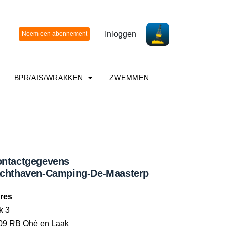
Inloggen
BPR/AIS/WRAKKEN
ZWEMMEN
ntactgegevens
chthaven-Camping-De-Maasterp
res
k 3
09 RB Ohé en Laak