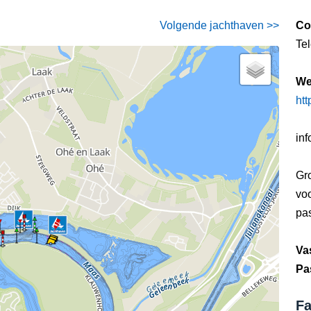
Volgende jachthaven >>
Co
Te
We
htt
in
Gr
vo
pa
Va
Pa
Fa