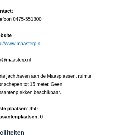
ntact:
lefoon 0475-551300
bsite
p://www.maasterp.nl
fo@maasterp.nl
ote jachthaven aan de Maasplassen, ruimte
or schepen tot 15 meter. Geen
ssantenplekken beschikbaar.
ste plaatsen:
450
ssantenplaatsen:
0
ciliteiten