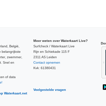
Meer weten over Waterkaart Live?
Do
land, België,
Surfcheck / Waterkaart Live
 belangrijkste
Rijn en Schiekade 115 F
orter, zwemmer,
2311 AS Leiden
t. Snel en
Contact opnemen
Kvk: 61380431
ken of data
e!
Veelgestelde vragen
op Waterkaart.net