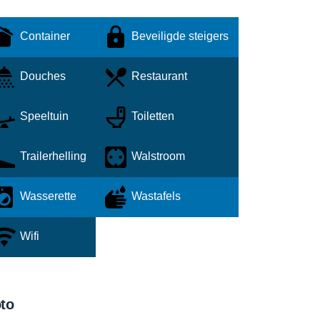
Container
Beveiligde steigers
Douches
Restaurant
Speeltuin
Toiletten
Trailerhelling
Walstroom
Wasserette
Wastafels
Wifi
to