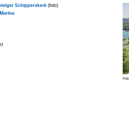
teiger Schipperskerk
(foto)
Marina
o)
Fot