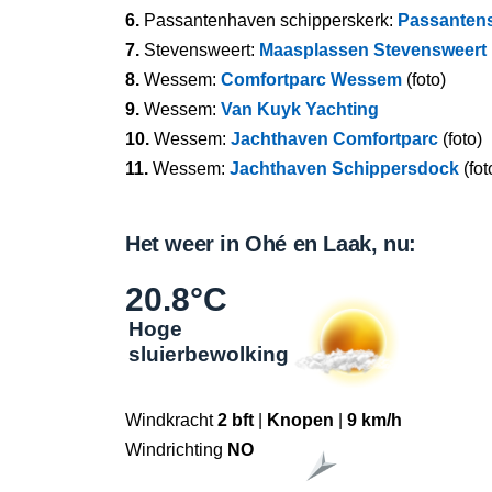
6.
Passantenhaven schipperskerk:
Passantens
7.
Stevensweert:
Maasplassen Stevensweert 
8.
Wessem:
Comfortparc Wessem
(foto)
9.
Wessem:
Van Kuyk Yachting
10.
Wessem:
Jachthaven Comfortparc
(foto)
11.
Wessem:
Jachthaven Schippersdock
(fot
Het weer in Ohé en Laak, nu:
20.8°C
Hoge
sluierbewolking
Windkracht
2 bft
|
Knopen
|
9 km/h
Windrichting
NO