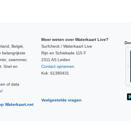
Meer weten over Waterkaart Live?
Do
land, België,
Surfcheck / Waterkaart Live
 belangrijkste
Rijn en Schiekade 115 F
orter, zwemmer,
2311 AS Leiden
t. Snel en
Contact opnemen
Kvk: 61380431
ken of data
e!
Veelgestelde vragen
op Waterkaart.net