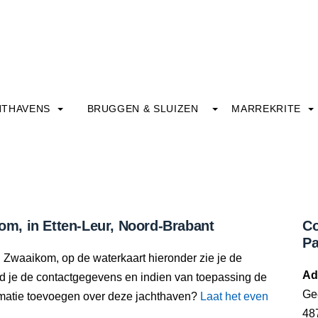
HTHAVENS
BRUGGEN & SLUIZEN
MARREKRITE
m, in Etten-Leur, Noord-Brabant
Co
Pa
 Zwaaikom, op de waterkaart hieronder zie je de
Ad
nd je de contactgegevens en indien van toepassing de
Ge
rmatie toevoegen over deze jachthaven?
Laat het even
48