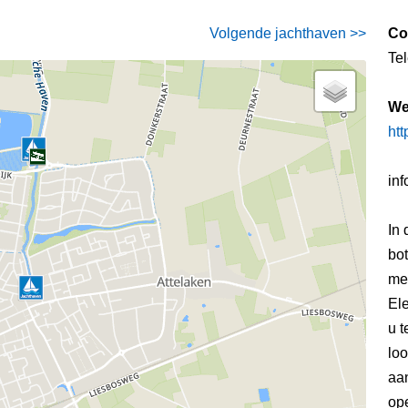
Volgende jachthaven >>
Co
Te
We
htt
inf
In
bot
me
Ele
u t
lo
aa
ope