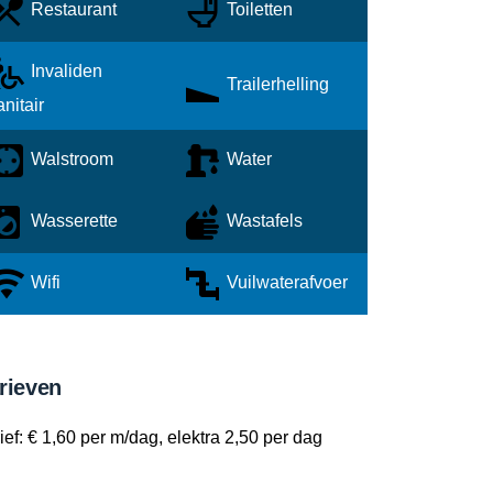
Restaurant
Toiletten
Invaliden
Trailerhelling
anitair
Walstroom
Water
Wasserette
Wastafels
Wifi
Vuilwaterafvoer
rieven
ief: € 1,60 per m/dag, elektra 2,50 per dag