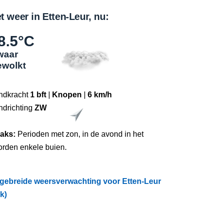
t weer in Etten-Leur, nu:
8.5°C
waar
ewolkt
ndkracht
1 bft
|
Knopen
|
6 km/h
ndrichting
ZW
raks:
Perioden met zon, in de avond in het
orden enkele buien.
tgebreide weersverwachting voor Etten-Leur
ik)