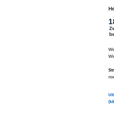
He
1
Z
b
Wi
Wi
St
no
Ui
(kl