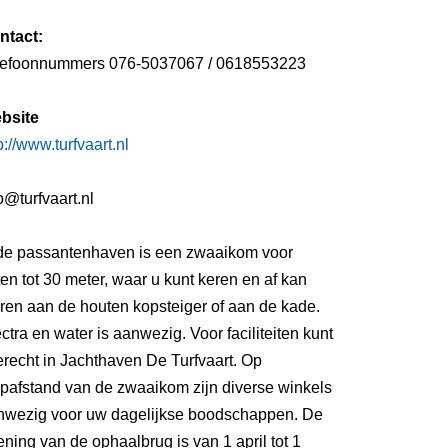
ntact:
lefoonnummers 076-5037067 / 0618553223
bsite
p://www.turfvaart.nl
o@turfvaart.nl
 de passantenhaven is een zwaaikom voor
en tot 30 meter, waar u kunt keren en af kan
ren aan de houten kopsteiger of aan de kade.
ctra en water is aanwezig. Voor faciliteiten kunt
erecht in Jachthaven De Turfvaart. Op
opafstand van de zwaaikom zijn diverse winkels
nwezig voor uw dagelijkse boodschappen. De
ning van de ophaalbrug is van 1 april tot 1