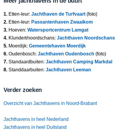
Meer jachthavens in de buurt
1.
Etten-leur:
Jachthaven de Turfvaart
(foto)
2.
Etten-leur:
Passantenhaven Zwaaikom
3.
Hoeven:
Watersportcentrum Lamgat
4.
Klundert/noordschans:
Jachthaven Noordschans
5.
Moerdijk:
Gemeentehaven Moerdijk
6.
Oudenbosch:
Jachthaven Oudenbosch
(foto)
7.
Standaardbuiten:
Jachthaven Camping Markdal
8.
Standdaarbuiten:
Jachthaven Leeman
Verder zoeken
Overzicht van Jachthavens in Noord-Brabant
Jachthavens in heel Nederland
Jachthavens in heel Duitsland