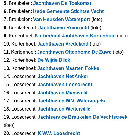
5.
Breukelen:
Jachthaven De Toekomst
6.
Breukelen:
Kade Gemeente Stichtse Vecht
7.
Breukelen:
Van Heusden Watersport
(foto)
8.
Breukelen ut:
Jachthaven Ruimzicht
(foto)
9.
Kortenhoef:
Kortenhoef Jachthaven Kortenhoef
(foto)
10.
Kortenhoef:
Jachthaven Vredeland
(foto)
11.
Kortenhoef:
Jachthaven Ottenhome De Zuwe
(foto)
12.
Kortenhoef:
De Wijde Blick
13.
Kortenhoef:
Jachthaven Maarten Fokke
14.
Loosdrecht:
Jachthaven Het Anker
15.
Loosdrecht:
Jachthaven Loosdrecht
16.
Loosdrecht:
Jachthaven Muyeveld
17.
Loosdrecht:
Jachthaven W.V. Watervogels
18.
Loosdrecht:
Jachthaven Wetterwille
19.
Loosdrecht:
Jachtservice Breukelen De Vechtstreek
(foto)
20.
Loosdrecht:
K.W.V. Loosdrecht