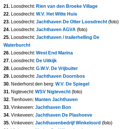
21.
Loosdrecht:
Rien van den Broeke Village
22.
Loosdrecht:
W.V. Het Witte Huis
23.
Loosdrecht:
Jachthaven De Otter Loosdrecht
(foto)
24.
Loosdrecht:
Jachthaven AGVA
(foto)
25.
Loosdrecht:
Jachthaven / trailerhelling De
Waterburcht
26.
Loosdrecht:
West End Marina
27.
Loosdrecht:
De Uitkijk
28.
Loosdrecht:
G.W.V. De Vrijbuiter
29.
Loosdrecht:
Jachthaven Doornbos
30.
Nederhorst den berg:
W.V. De Spiegel
31.
Nigtevecht:
WSV Nigtevecht
(foto)
32.
Tienhoven:
Manten Jachthaven
33.
Vinkeveen:
Jachthaven Bon
34.
Vinkeveen:
Jachthaven De Plashoeve
35.
Vinkeveen:
Jachthavenbedrijf Winkeloord
(foto)