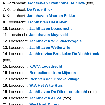
6.
Kortenhoef:
Jachthaven Ottenhome De Zuwe
(foto)
7.
Kortenhoef:
De Wijde Blick
8.
Kortenhoef:
Jachthaven Maarten Fokke
9.
Loosdrecht:
Jachthaven Het Anker
10.
Loosdrecht:
Jachthaven Loosdrecht
11.
Loosdrecht:
Jachthaven Muyeveld
12.
Loosdrecht:
Jachthaven W.V. Watervogels
13.
Loosdrecht:
Jachthaven Wetterwille
14.
Loosdrecht:
Jachtservice Breukelen De Vechtstreek
(foto)
15.
Loosdrecht:
K.W.V. Loosdrecht
16.
Loosdrecht:
Recreatiecentrum Mijnden
17.
Loosdrecht:
Rien van den Broeke Village
18.
Loosdrecht:
W.V. Het Witte Huis
19.
Loosdrecht:
Jachthaven De Otter Loosdrecht
(foto)
20.
Loosdrecht:
Jachthaven AGVA
(foto)
21.
Loosdrecht:
West End Marina