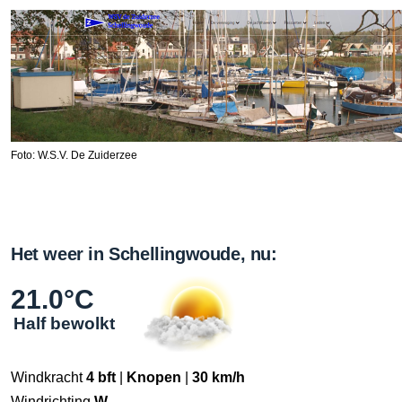
Foto: W.S.V. De Zuiderzee
Het weer in Schellingwoude, nu:
21.0°C
Half bewolkt
Windkracht
4 bft
|
Knopen
|
30 km/h
Windrichting
W