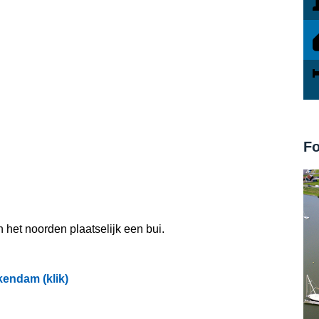
Fo
 het noorden plaatselijk een bui.
endam (klik)