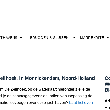
HTHAVENS
BRUGGEN & SLUIZEN
MARREKRITE
eilhoek, in Monnickendam, Noord-Holland
Co
Wa
um De Zeilhoek, op de waterkaart hieronder zie je de
Bl
nd je de contactgegevens en indien van toepassing de
Ad
rmatie toevoegen over deze jachthaven?
Laat het even
Ho