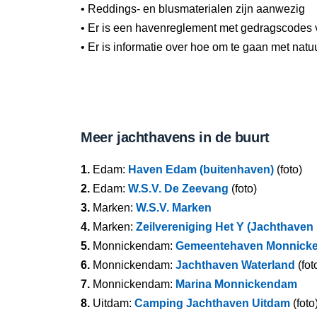
• Reddings- en blusmaterialen zijn aanwezig
• Er is een havenreglement met gedragscodes 
• Er is informatie over hoe om te gaan met natu
Meer jachthavens in de buurt
1.
Edam:
Haven Edam (buitenhaven)
(foto)
2.
Edam:
W.S.V. De Zeevang
(foto)
3.
Marken:
W.S.V. Marken
4.
Marken:
Zeilvereniging Het Y (Jachthaven
5.
Monnickendam:
Gemeentehaven Monnick
6.
Monnickendam:
Jachthaven Waterland
(fot
7.
Monnickendam:
Marina Monnickendam
8.
Uitdam:
Camping Jachthaven Uitdam
(foto