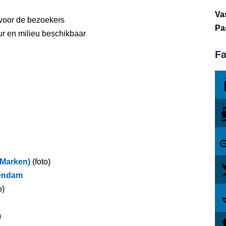
Va
voor de bezoekers
Pa
ur en milieu beschikbaar
Fa
 Marken)
(foto)
endam
o)
)