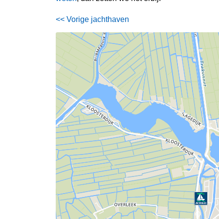
<< Vorige jachthaven