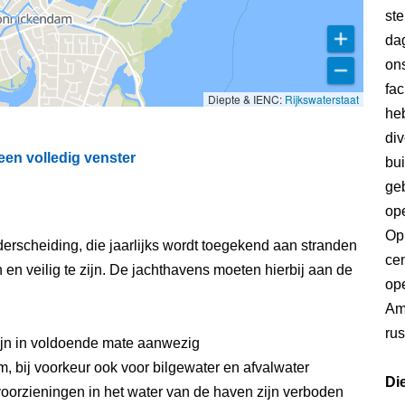
st
dag
ons
fac
Diepte & IENC:
Rijkswaterstaat
he
div
en volledig venster
bui
ge
ope
Op 
erscheiding, die jaarlijks wordt toegekend aan stranden
ce
n veilig te zijn. De jachthavens moeten hierbij aan de
ope
Am
rus
ijn in voldoende mate aanwezig
, bij voorkeur ook voor bilgewater en afvalwater
Di
oorzieningen in het water van de haven zijn verboden