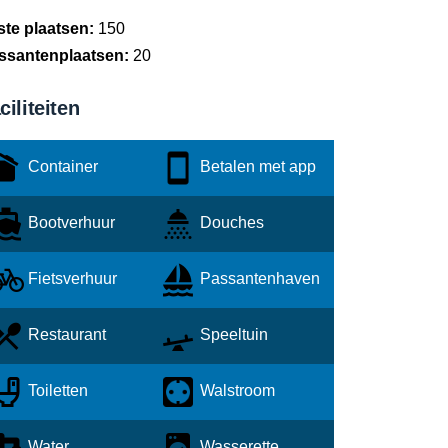
ste plaatsen:
150
ssantenplaatsen:
20
ciliteiten
Container
Betalen met app
Bootverhuur
Douches
Fietsverhuur
Passantenhaven
Restaurant
Speeltuin
Toiletten
Walstroom
Water
Wasserette