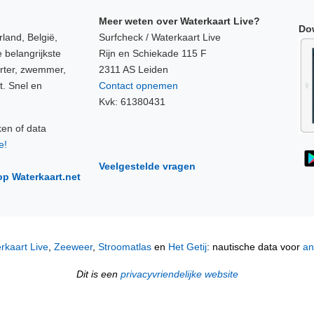
Meer weten over Waterkaart Live?
Do
land, België,
Surfcheck / Waterkaart Live
 belangrijkste
Rijn en Schiekade 115 F
orter, zwemmer,
2311 AS Leiden
t. Snel en
Contact opnemen
Kvk: 61380431
ken of data
e!
Veelgestelde vragen
op Waterkaart.net
rkaart Live
,
Zeeweer
,
Stroomatlas
en
Het Getij
: nautische data voor
an
Dit is een
privacyvriendelijke website