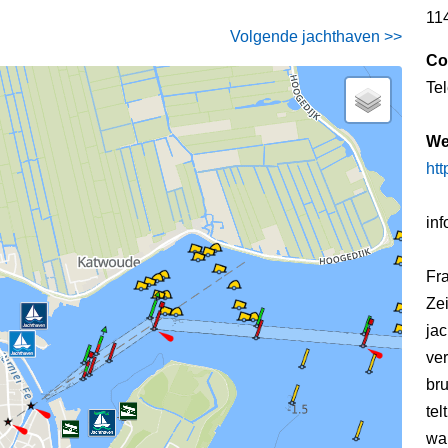
11
Volgende jachthaven >>
Co
Te
We
htt
in
Fr
Zei
jac
ver
bru
tel
wal