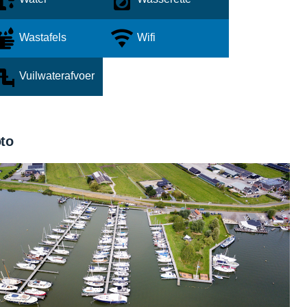
Wastafels
Wifi
Vuilwaterafvoer
to