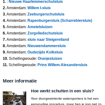
1.
:
Nieuwe Haarlemmerschutsluis
2.
Amsterdam:
Willem I-sluis
3.
Amsterdam:
Zeeburgerschutsluis
4.
Amsterdam:
Rapenburgersluis (Scharrebiersluis)
5.
Amsterdam:
Amstelsluizen
6.
Amsterdam:
Zorgvliedschutsluis
7.
Amsterdam:
sluis naar Steigereiland
8.
Amsterdam:
Nieuwendammersluis
9.
Amsterdam:
Oudezijds Kolksluis
10.
Schellingwoude:
Oranjesluizen
11.
Schellingwoude:
Prins Willem-Alexandersluis
Meer informatie
Hoe werkt schutten in een sluis?
Voor doorgewinterde watersporters is het een
eenvoudige procedure, maar ben je nog niet zo