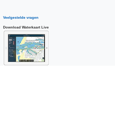
Veelgestelde vragen
Download Waterkaart Live
Copyright © 2026 Surfcheck |
Waterkaart Live
,
Zeeweer
,
Stroomatlas
en
Het Getij
: nautische data voor
anderhalf miljoen
bezoekers per jaar!