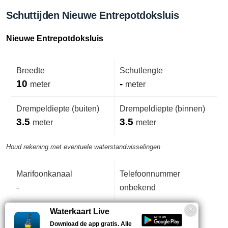
Schuttijden Nieuwe Entrepotdoksluis
Nieuwe Entrepotdoksluis
Breedte
Schutlengte
10
-
meter
meter
Drempeldiepte (buiten)
Drempeldiepte (binnen)
3.5
3.5
meter
meter
Houd rekening met eventuele waterstandwisselingen
Marifoonkanaal
Telefoonnummer
-
onbekend
Waterkaart Live
Download de app gratis. Alle
Geen opmerkingen