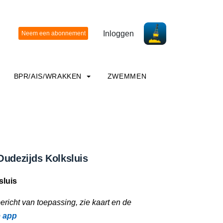
Inloggen
BPR/AIS/WRAKKEN
ZWEMMEN
Oudezijds Kolksluis
sluis
richt van toepassing, zie kaart en de
e app