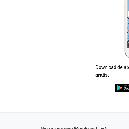
Download de ap
gratis
.
Meer weten over Waterkaart Live?