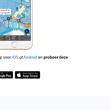
p voor
iOS
of
Android
en
probeer deze