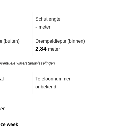
Schutlengte
-
meter
 (buiten)
Drempeldiepte (binnen)
2.84
meter
eventuele waterstandwisselingen
al
Telefoonnummer
onbekend
gen
eze week