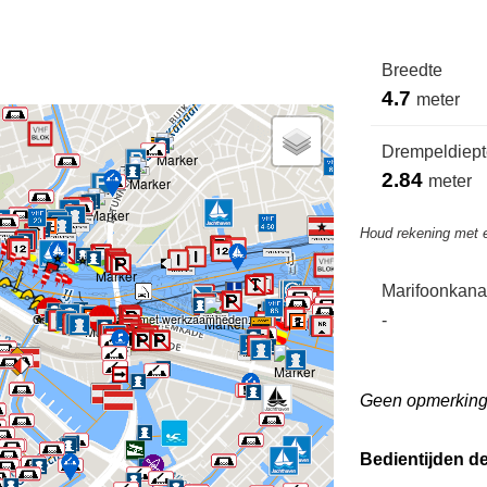
Breedte
4.7
meter
Drempeldiepte
2.84
meter
Houd rekening met 
ng wegen
Marifoonkana
Gesloten in verband met werkzaamheden.
-
Geen opmerkin
Bedientijden d