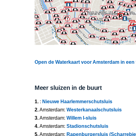
Boom in water / tree in the water
This canal is no entrance. App will r
it but this is not correct information.
Open de Waterkaart voor Amsterdam in een 
Meer sluizen in de buurt
1.
:
Nieuwe Haarlemmerschutsluis
2.
Amsterdam:
Westerkanaalschutsluis
3.
Amsterdam:
Willem I-sluis
4.
Amsterdam:
Stadionschutsluis
5.
Amsterdam:
Rapenburgersluis (Scharrebier