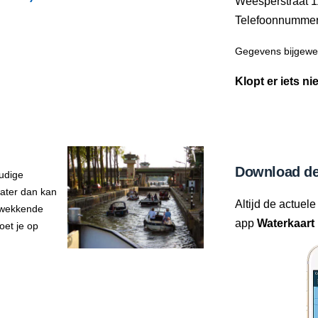
Weesperstraat 
Telefoonnumme
Gegevens bijgewer
Klopt er iets ni
Download de
udige
water dan kan
Altijd de actuele
ukwekkende
app
Waterkaart 
oet je op