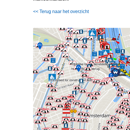
<< Terug naar het overzicht
Tijdelijke buitendienststelling van bedieni
herstel Bullebakbrug.
It’s closed for construction work