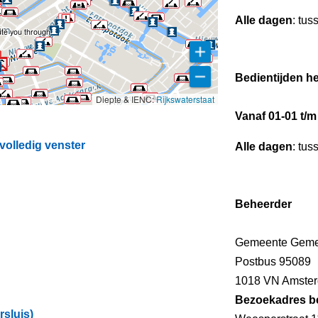
Alle dagen
: tus
oute you through
Bedientijden he
Diepte & IENC:
Rijkswaterstaat
Vanaf 01-01 t/m
volledig venster
Alle dagen
: tus
Beheerder
Gemeente Geme
Postbus 95089
1018 VN Amste
Bezoekadres b
sluis)