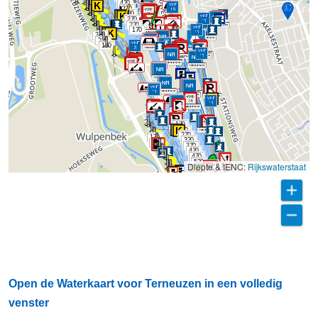
420
370
320
270
220
170
270
220
170
170
220
270
170
320
220
370
420
470
520
Diepte & IENC:
Rijkswaterstaat
Open de Waterkaart voor Terneuzen in een volledig
venster