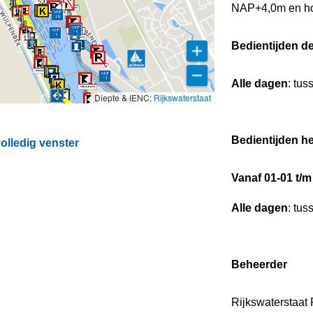
520
NAP+4,0m en ho
13
Bedientijden d
Alle dagen
: tus
Diepte & IENC:
Rijkswaterstaat
Bedientijden he
olledig venster
Vanaf 01-01 t/m
Alle dagen
: tus
Beheerder
Rijkswaterstaat 