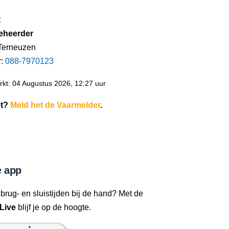
t
eheerder
Terneuzen
r:
088-7970123
kt: 04 Augustus 2026, 12:27 uur
et?
Meld het de Vaarmelder
.
 app
 brug- en sluistijden bij de hand? Met de
Live
blijf je op de hoogte.