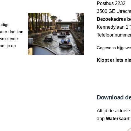
Postbus 2232
3500 GE Utrech
Bezoekadres b
udige
Kennedylaan 1 
water dan kan
Telefoonnumme
ukwekkende
oet je op
Gegevens bijgewer
Klopt er iets ni
Download de
Altijd de actuele
app
Waterkaart 