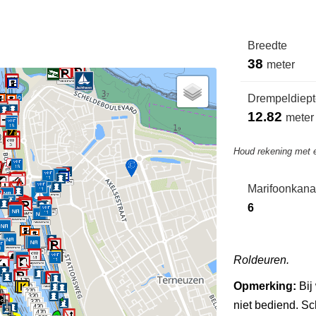
Breedte
38
meter
Drempeldiepte
12.82
meter
Houd rekening met 
Marifoonkana
6
Roldeuren.
170
Opmerking:
Bij
220
270
70
320
20
370
niet bediend. Sc
420
470