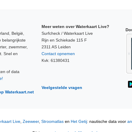
Meer weten over Waterkaart Live?
Do
land, België,
Surfcheck / Waterkaart Live
 belangrijkste
Rijn en Schiekade 115 F
orter, zwemmer,
2311 AS Leiden
t. Snel en
Contact opnemen
Kvk: 61380431
ken of data
e!
Veelgestelde vragen
op Waterkaart.net
rkaart Live
,
Zeeweer
,
Stroomatlas
en
Het Getij
: nautische data voor
an