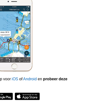
p voor
iOS
of
Android
en
probeer deze