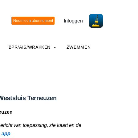
Inloggen
BPR/AIS/WRAKKEN
ZWEMMEN
Westsluis Terneuzen
euzen
richt van toepassing, zie kaart en de
e app