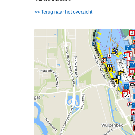
<< Terug naar het overzicht
570
520
470
420
370
320
270
220
170
270
220
170
1
2