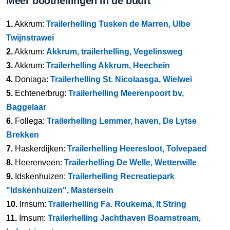
Meer boothellingen in de buurt
1.
Akkrum:
Trailerhelling Tusken de Marren, Ulbe
Twijnstrawei
2.
Akkrum:
Akkrum, trailerhelling, Vegelinsweg
3.
Akkrum:
Trailerhelling Akkrum, Heechein
4.
Doniaga:
Trailerhelling St. Nicolaasga, Wielwei
5.
Echtenerbrug:
Trailerhelling Meerenpoort bv,
Baggelaar
6.
Follega:
Trailerhelling Lemmer, haven, De Lytse
Brekken
7.
Haskerdijken:
Trailerhelling Heeresloot, Tolvepaed
8.
Heerenveen:
Trailerhelling De Welle, Wetterwille
9.
Idskenhuizen:
Trailerhelling Recreatiepark
"Idskenhuizen", Mastersein
10.
Irnsum:
Trailerhelling Fa. Roukema, It String
11.
Irnsum:
Trailerhelling Jachthaven Boarnstream,