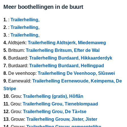
Meer boothellingen in de buurt
1.
:
Trailerhelling,
2.
:
Trailerhelling,
3.
:
Trailerhelling,
4.
Aldtsjerk:
Trailerhelling Aldtsjerk, Miedemaweg
5.
Britsum:
Trailerhelling Britsum, Efter de Wal
6.
Burdaard:
Trailerhelling Burdaard, Hikkaarderdyk
7.
Burdaard:
Trailerhelling Burdaard, Hellingpad
8.
De veenhoop:
Trailerhelling De Veenhoop, Slûswei
9.
Earnewald:
Trailerhelling Eernewoude, Keimpema, De
Stripe
10.
Grou:
Trailerhelling (gratis), Hôflân
11.
Grou:
Trailerhelling Grou, Tieneblompaad
12.
Grou:
Trailerhelling Grou, De Tà»tse
13.
Grouw:
Trailerhelling Grouw, Jister, Jister
14.
Grouw:
Trailerhelling Grouw, gemeentelijke