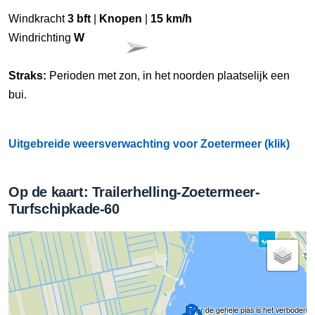
Windkracht
3 bft
|
Knopen
|
15 km/h
Windrichting
W
Straks:
Perioden met zon, in het noorden plaatselijk een
bui.
Uitgebreide weersverwachting voor Zoetermeer (klik)
Op de kaart: Trailerhelling-Zoetermeer-
Turfschipkade-60
Over de gehele plas is het verboden m