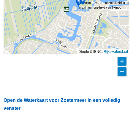
motoren te varen, enkel elektrisch me
maximum snelheid van 6kmpu.
Diepte & IENC:
Rijkswaterstaat
Open de Waterkaart voor Zoetermeer in een volledig
venster