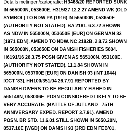
Details metingen/cartografie:
H3468/20 REPORTED SUNK
IN 565000N, 053600E. H315/27 12.2.27 AMEND WK (OLD
SYMBOL) TO NDW PA (1916) IN 565000N, 053650E.
(AUTHORITY NOT STATED). BA 2181. 6.3.72 SHOWN
AS NDW IN 565000N, 053650E [EUR] ON GERMAN 82
[1971 EDN]. AMEND TO NDW. NC 2182B. 2.8.72 SHOWN
IN 565000N, 053650E ON DANISH FISHERIES 5604.
H6191/16 26.3.75 POSN GIVEN AS 565100N, 053100E.
(AUTHORITY NOT STATED). 11.1.84 SHOWN IN
565000N, 053700E [EUR] ON DANISH 93 (INT 1044)
[OCT '83]. HH100/351/04 26.7.91 REPORTED BY
DANISH DIVERS TO BE REGULARLY FISHED IN
565148N, 053006E. POSN CONSIDERED LIKELY TO BE
VERY ACCURATE. (BATTLE OF JUTLAND - 75TH
ANNIVERSARY EXPED. REPORT 3.7.91). AMEND
POSN. BR STD. 11.6.01 STILL SHOWN IN 5650.20N,
0537.10E [WGD] ON DANISH 93 [3RD EDN FEB'01,