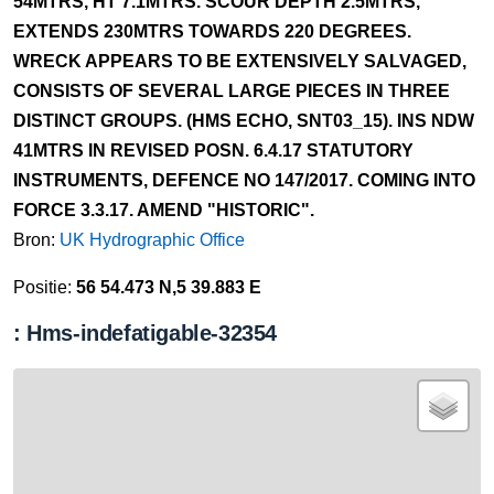
54MTRS, HT 7.1MTRS. SCOUR DEPTH 2.5MTRS,
EXTENDS 230MTRS TOWARDS 220 DEGREES.
WRECK APPEARS TO BE EXTENSIVELY SALVAGED,
CONSISTS OF SEVERAL LARGE PIECES IN THREE
DISTINCT GROUPS. (HMS ECHO, SNT03_15). INS NDW
41MTRS IN REVISED POSN. 6.4.17 STATUTORY
INSTRUMENTS, DEFENCE NO 147/2017. COMING INTO
FORCE 3.3.17. AMEND "HISTORIC".
Bron:
UK Hydrographic Office
Positie:
56 54.473 N,5 39.883 E
: Hms-indefatigable-32354