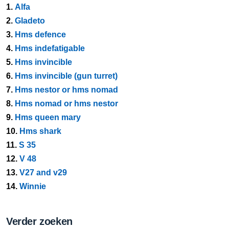
1.
Alfa
2.
Gladeto
3.
Hms defence
4.
Hms indefatigable
5.
Hms invincible
6.
Hms invincible (gun turret)
7.
Hms nestor or hms nomad
8.
Hms nomad or hms nestor
9.
Hms queen mary
10.
Hms shark
11.
S 35
12.
V 48
13.
V27 and v29
14.
Winnie
Verder zoeken