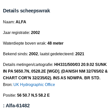
Details scheepswrak
Naam:
ALFA
Jaar registratie:
2002
Waterdiepte boven wrak:
48 meter
Bekend sinds:
2002
, laatst gedetecteerd:
2021
Details metingen/cartografie:
HH331/500/03 20.9.02 SUNK
IN PA 5650.7N, 0528.2E [WGD]. (DANISH NM 32/765/02 &
CHART COR'N 32/235/02). INS AS NDWPA. BR STD.
Bron:
UK Hydrographic Office
Positie:
56 50.7 N,5 58.2 E
: Alfa-61482