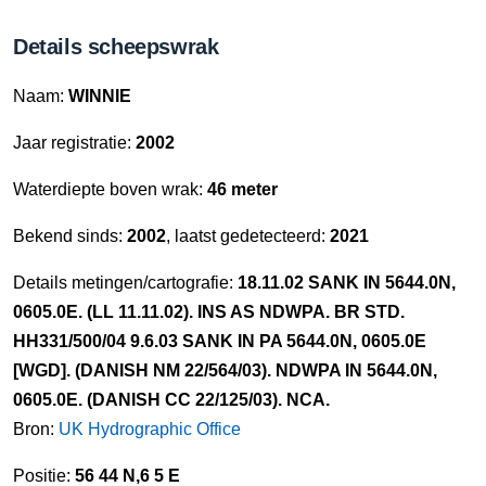
Details scheepswrak
Naam:
WINNIE
Jaar registratie:
2002
Waterdiepte boven wrak:
46 meter
Bekend sinds:
2002
, laatst gedetecteerd:
2021
Details metingen/cartografie:
18.11.02 SANK IN 5644.0N,
0605.0E. (LL 11.11.02). INS AS NDWPA. BR STD.
HH331/500/04 9.6.03 SANK IN PA 5644.0N, 0605.0E
[WGD]. (DANISH NM 22/564/03). NDWPA IN 5644.0N,
0605.0E. (DANISH CC 22/125/03). NCA.
Bron:
UK Hydrographic Office
Positie:
56 44 N,6 5 E