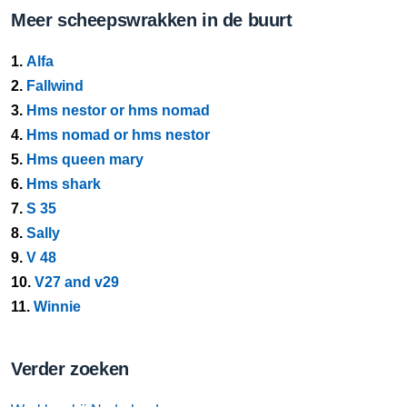
Meer scheepswrakken in de buurt
1.
Alfa
2.
Fallwind
3.
Hms nestor or hms nomad
4.
Hms nomad or hms nestor
5.
Hms queen mary
6.
Hms shark
7.
S 35
8.
Sally
9.
V 48
10.
V27 and v29
11.
Winnie
Verder zoeken