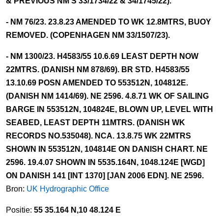
& PREVIOUS NM'S 33/1734/22 & 34/1745/22).
- NM 76/23. 23.8.23 AMENDED TO WK 12.8MTRS, BUOY
REMOVED. (COPENHAGEN NM 33/1507/23).
- NM 1300/23. H4583/55 10.6.69 LEAST DEPTH NOW
22MTRS. (DANISH NM 878/69). BR STD. H4583/55
13.10.69 POSN AMENDED TO 553512N, 104812E.
(DANISH NM 1414/69). NE 2596. 4.8.71 WK OF SAILING
BARGE IN 553512N, 104824E, BLOWN UP, LEVEL WITH
SEABED, LEAST DEPTH 11MTRS. (DANISH WK
RECORDS NO.535048). NCA. 13.8.75 WK 22MTRS
SHOWN IN 553512N, 104814E ON DANISH CHART. NE
2596. 19.4.07 SHOWN IN 5535.164N, 1048.124E [WGD]
ON DANISH 141 [INT 1370] [JAN 2006 EDN]. NE 2596.
Bron:
UK Hydrographic Office
Positie:
55 35.164 N,10 48.124 E