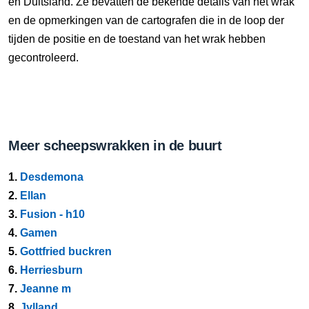
en Duitsland. Ze bevatten de bekende details van het wrak
en de opmerkingen van de cartografen die in de loop der
tijden de positie en de toestand van het wrak hebben
gecontroleerd.
Meer scheepswrakken in de buurt
1.
Desdemona
2.
Ellan
3.
Fusion - h10
4.
Gamen
5.
Gottfried buckren
6.
Herriesburn
7.
Jeanne m
8.
Jylland