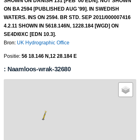
SHOWN ON DANISH 131 [FEB '00 EDN]. NOT SHOWN
ON BA 2594 [PUBLISHED AUG '99]. IN SWEDISH
WATERS. INS ON 2594. BR STD. SEP 2011/000007416
4.2.11 SHOWN IN 5618.146N, 1228.184 [WGD] ON
SE4DI0XC [EDN 10.3].
Bron:
UK Hydrographic Office
Positie:
56 18.146 N,12 28.184 E
: Naamloos-wrak-32680