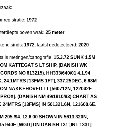
rzaak:
r registratie:
1972
terdiepte boven wrak:
25 meter
kend sinds:
1972
, laatst gedetecteerd:
2020
ails metingen/cartografie:
15.3.72 SUNK 1.5M
OM KATTEGAT S LT SHIP. (DANISH WK
CORDS NO 613215). HH333/640/01 4.1.94
, 24.1MTRS [13FMS 1FT], 337.25DEG, 6.68M
OM NAKKEHOVED LT [560712N, 122042E
PROX]. (DANISH NM 49/1810/93) CHART AS
 24MTRS [13FMS] IN 561321.6N, 121600.6E.
NM 205 /94. 12.6.00 SHOWN IN 5613.320N,
15.940E [WGD] ON DANISH 131 [INT 1331]