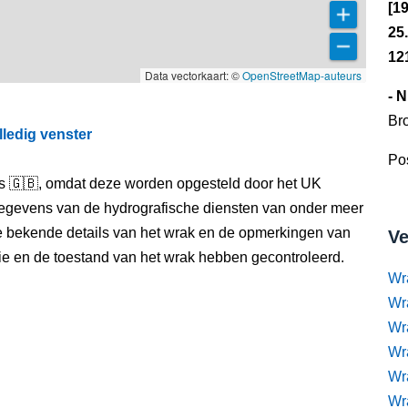
[1
25
12
Data vectorkaart: ©
OpenStreetMap-auteurs
- 
Br
lledig venster
Pos
els 🇬🇧, omdat deze worden opgesteld door het UK
egevens van de hydrografische diensten van onder meer
e bekende details van het wrak en de opmerkingen van
Ve
itie en de toestand van het wrak hebben gecontroleerd.
Wr
Wr
Wr
Wra
Wra
Wr