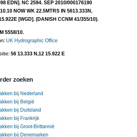
998 EDN]. NC 2594. SEP 2010/000176190
.10.10 NOW WK 22.5MTRS IN 5613.333N,
15.922E [WGD]. (DANISH CCNM 41/355/10).
NM 5558/10.
on:
UK Hydrographic Office
itie:
56 13.333 N,12 15.922 E
rder zoeken
akken bij Nederland
akken bij België
akken bij Duitsland
kken bij Frankrijk
kken bij Groot-Brittannië
akken bij Denemarken