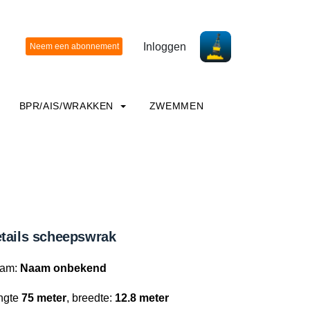
Inloggen
BPR/AIS/WRAKKEN
ZWEMMEN
tails scheepswrak
am:
Naam onbekend
ngte
75 meter
, breedte:
12.8 meter