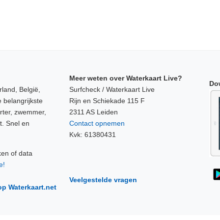
Meer weten over Waterkaart Live?
Do
land, België,
Surfcheck / Waterkaart Live
 belangrijkste
Rijn en Schiekade 115 F
orter, zwemmer,
2311 AS Leiden
t. Snel en
Contact opnemen
Kvk: 61380431
ken of data
e!
Veelgestelde vragen
op Waterkaart.net