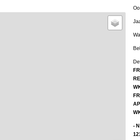
Oo
Jaa
Wa
Be
Det
FR
RE
WK
FR
AP
WK
- 
12