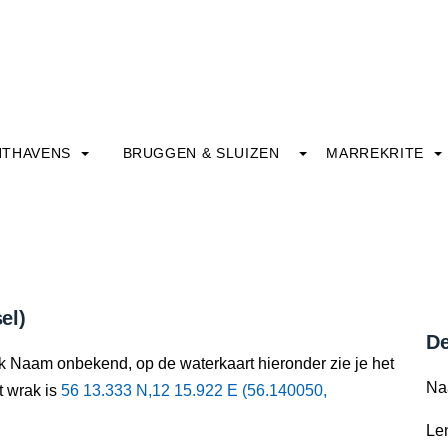
HTHAVENS
BRUGGEN & SLUIZEN
MARREKRITE
el)
De
ak Naam onbekend, op de waterkaart hieronder zie je het
Na
t wrak is
56 13.333 N,12 15.922 E (56.140050,
Le