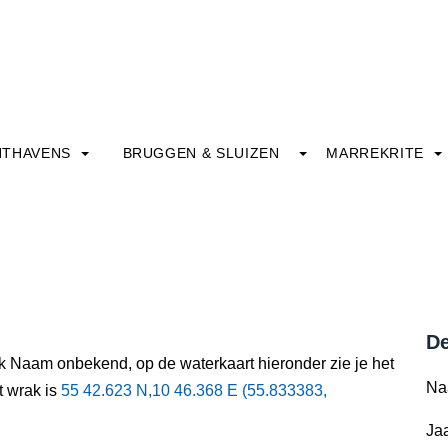
HTHAVENS
BRUGGEN & SLUIZEN
MARREKRITE
De
ak Naam onbekend, op de waterkaart hieronder zie je het
Na
t wrak is
55 42.623 N,10 46.368 E (55.833383,
Jaa