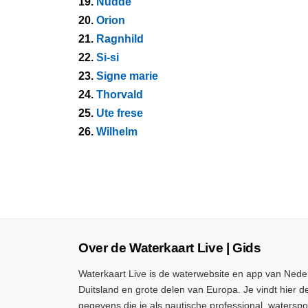
19.
Nudde
20.
Orion
21.
Ragnhild
22.
Si-si
23.
Signe marie
24.
Thorvald
25.
Ute frese
26.
Wilhelm
Over de Waterkaart Live | Gids
Waterkaart Live is de waterwebsite en app van Neder
Duitsland en grote delen van Europa. Je vindt hier de
gegevens die je als nautische professional, watersp