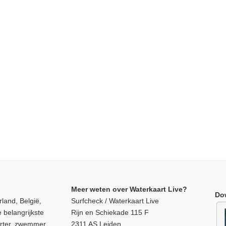
Meer weten over Waterkaart Live?
Do
land, België,
Surfcheck / Waterkaart Live
 belangrijkste
Rijn en Schiekade 115 F
orter, zwemmer,
2311 AS Leiden