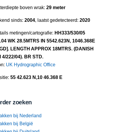
terdiepte boven wrak:
29 meter
kend sinds:
2004
, laatst gedetecteerd:
2020
ails metingen/cartografie:
HH333/530/05
2.04 WK 28.5MTRS IN 5542.623N, 1046.368E
GD]. LENGTH APPROX 18MTRS. (DANISH
 4/222/04). BR STD.
on:
UK Hydrographic Office
itie:
55 42.623 N,10 46.368 E
rder zoeken
akken bij Nederland
akken bij België
akken bij Duitsland