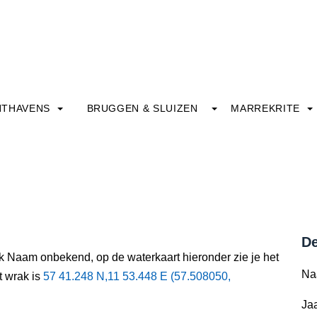
HTHAVENS
BRUGGEN & SLUIZEN
MARREKRITE
De
ak Naam onbekend, op de waterkaart hieronder zie je het
Na
t wrak is
57 41.248 N,11 53.448 E (57.508050,
Jaa