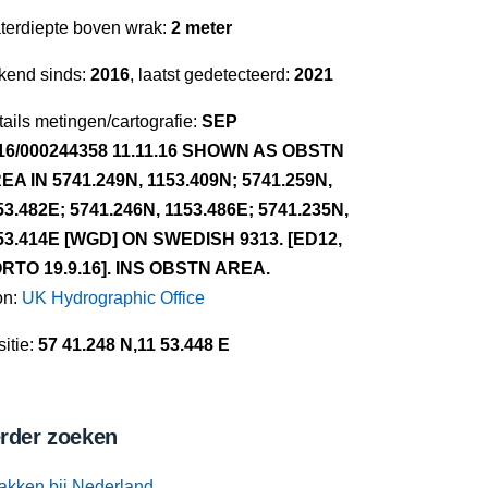
terdiepte boven wrak:
2 meter
kend sinds:
2016
, laatst gedetecteerd:
2021
ails metingen/cartografie:
SEP
16/000244358 11.11.16 SHOWN AS OBSTN
EA IN 5741.249N, 1153.409N; 5741.259N,
53.482E; 5741.246N, 1153.486E; 5741.235N,
53.414E [WGD] ON SWEDISH 9313. [ED12,
RTO 19.9.16]. INS OBSTN AREA.
on:
UK Hydrographic Office
itie:
57 41.248 N,11 53.448 E
rder zoeken
akken bij Nederland