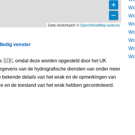
Wr
Wr
Wra
Data vectorkaart: ©
OpenStreetMap-auteurs
Wra
Wr
lledig venster
Wr
Wr
els 🇬🇧, omdat deze worden opgesteld door het UK
egevens van de hydrografische diensten van onder meer
e bekende details van het wrak en de opmerkingen van
itie en de toestand van het wrak hebben gecontroleerd.