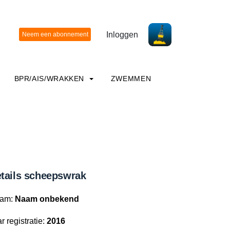
Inloggen
BPR/AIS/WRAKKEN
ZWEMMEN
tails scheepswrak
am:
Naam onbekend
r registratie:
2016