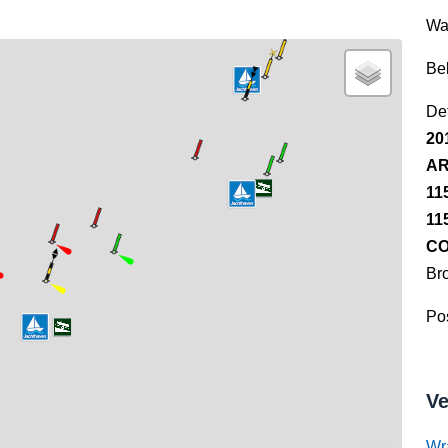
Wa
Be
Det
20
AR
11
11
CO
Br
Pos
Ve
Wr