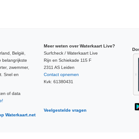
Meer weten over Waterkaart Live?
Do
land, België,
Surfcheck / Waterkaart Live
 belangrijkste
Rijn en Schiekade 115 F
orter, zwemmer,
2311 AS Leiden
t. Snel en
Contact opnemen
Kvk: 61380431
ken of data
e!
Veelgestelde vragen
op Waterkaart.net