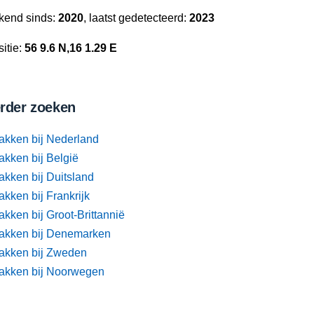
kend sinds:
2020
, laatst gedetecteerd:
2023
itie:
56 9.6 N,16 1.29 E
rder zoeken
akken bij Nederland
akken bij België
akken bij Duitsland
kken bij Frankrijk
kken bij Groot-Brittannië
akken bij Denemarken
akken bij Zweden
akken bij Noorwegen