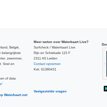
Meer weten over Waterkaart Live?
Do
land, België,
Surfcheck / Waterkaart Live
 belangrijkste
Rijn en Schiekade 115 F
orter, zwemmer,
2311 AS Leiden
t. Snel en
Contact opnemen
Kvk: 61380431
ken of data
e!
Veelgestelde vragen
op Waterkaart.net