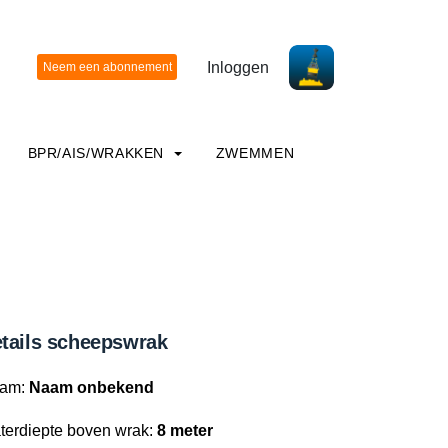
Inloggen
BPR/AIS/WRAKKEN
ZWEMMEN
tails scheepswrak
am:
Naam onbekend
terdiepte boven wrak:
8 meter