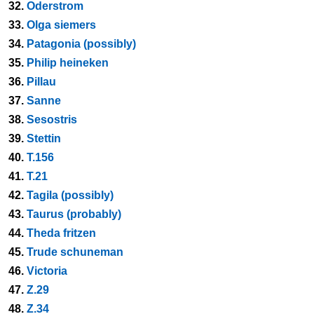
32.
Oderstrom
33.
Olga siemers
34.
Patagonia (possibly)
35.
Philip heineken
36.
Pillau
37.
Sanne
38.
Sesostris
39.
Stettin
40.
T.156
41.
T.21
42.
Tagila (possibly)
43.
Taurus (probably)
44.
Theda fritzen
45.
Trude schuneman
46.
Victoria
47.
Z.29
48.
Z.34