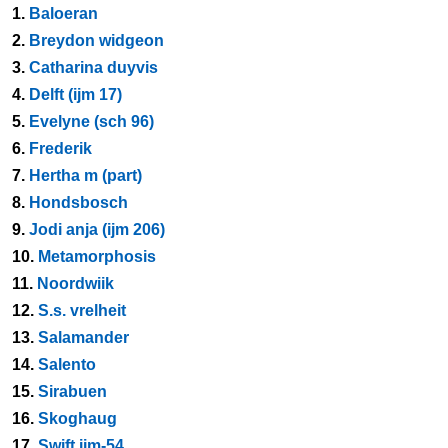
1.
Baloeran
2.
Breydon widgeon
3.
Catharina duyvis
4.
Delft (ijm 17)
5.
Evelyne (sch 96)
6.
Frederik
7.
Hertha m (part)
8.
Hondsbosch
9.
Jodi anja (ijm 206)
10.
Metamorphosis
11.
Noordwiik
12.
S.s. vrelheit
13.
Salamander
14.
Salento
15.
Sirabuen
16.
Skoghaug
17.
Swift ijm-54