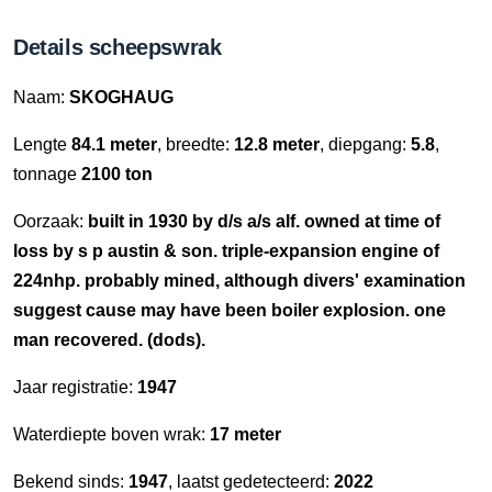
Details scheepswrak
Naam:
SKOGHAUG
Lengte
84.1 meter
, breedte:
12.8 meter
, diepgang:
5.8
,
tonnage
2100 ton
Oorzaak:
built in 1930 by d/s a/s alf. owned at time of
loss by s p austin & son. triple-expansion engine of
224nhp. probably mined, although divers' examination
suggest cause may have been boiler explosion. one
man recovered. (dods).
Jaar registratie:
1947
Waterdiepte boven wrak:
17 meter
Bekend sinds:
1947
, laatst gedetecteerd:
2022