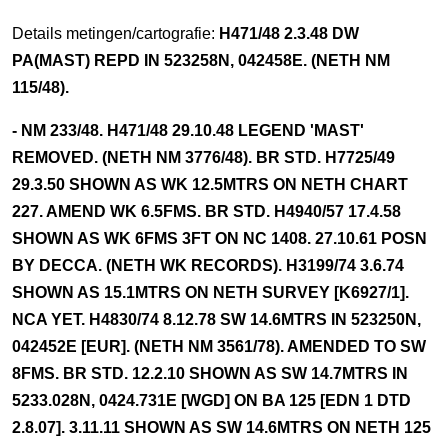
Details metingen/cartografie:
H471/48 2.3.48 DW
PA(MAST) REPD IN 523258N, 042458E. (NETH NM
115/48).
- NM 233/48. H471/48 29.10.48 LEGEND 'MAST'
REMOVED. (NETH NM 3776/48). BR STD. H7725/49
29.3.50 SHOWN AS WK 12.5MTRS ON NETH CHART
227. AMEND WK 6.5FMS. BR STD. H4940/57 17.4.58
SHOWN AS WK 6FMS 3FT ON NC 1408. 27.10.61 POSN
BY DECCA. (NETH WK RECORDS). H3199/74 3.6.74
SHOWN AS 15.1MTRS ON NETH SURVEY [K6927/1].
NCA YET. H4830/74 8.12.78 SW 14.6MTRS IN 523250N,
042452E [EUR]. (NETH NM 3561/78). AMENDED TO SW
8FMS. BR STD. 12.2.10 SHOWN AS SW 14.7MTRS IN
5233.028N, 0424.731E [WGD] ON BA 125 [EDN 1 DTD
2.8.07]. 3.11.11 SHOWN AS SW 14.6MTRS ON NETH 125