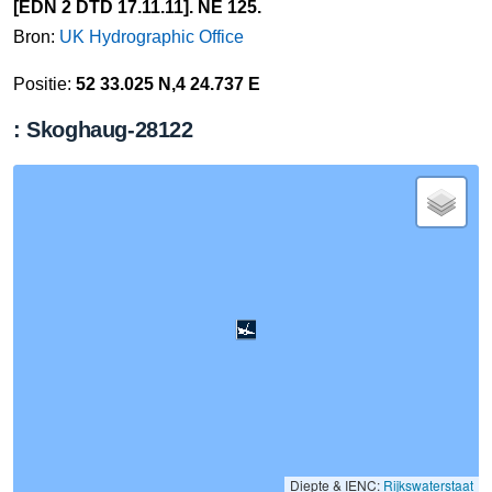
[EDN 2 DTD 17.11.11]. NE 125.
Bron:
UK Hydrographic Office
Positie:
52 33.025 N,4 24.737 E
: Skoghaug-28122
Diepte & IENC:
Rijkswaterstaat