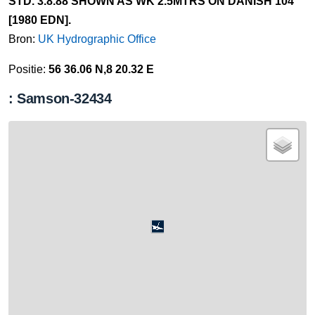
STD. 3.8.88 SHOWN AS WK 2.5MTRS ON DANISH 104
[1980 EDN].
Bron:
UK Hydrographic Office
Positie:
56 36.06 N,8 20.32 E
: Samson-32434