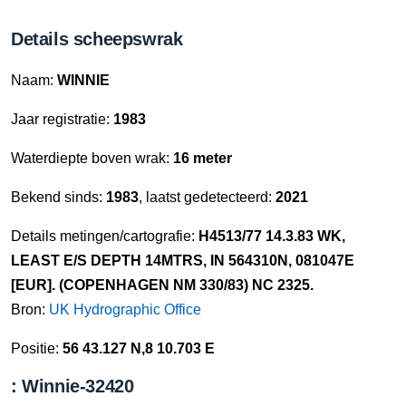
Details scheepswrak
Naam:
WINNIE
Jaar registratie:
1983
Waterdiepte boven wrak:
16 meter
Bekend sinds:
1983
, laatst gedetecteerd:
2021
Details metingen/cartografie:
H4513/77 14.3.83 WK,
LEAST E/S DEPTH 14MTRS, IN 564310N, 081047E
[EUR]. (COPENHAGEN NM 330/83) NC 2325.
Bron:
UK Hydrographic Office
Positie:
56 43.127 N,8 10.703 E
: Winnie-32420