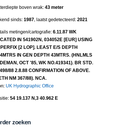
terdiepte boven wrak:
43 meter
kend sinds:
1987
, laatst gedetecteerd:
2021
ails metingen/cartografie:
6.11.87 WK
CATED IN 541902N, 034052E [EUR] USING
PERFIX [2 LOP]. LEAST E/S DEPTH
.4MTRS IN GEN DEPTH 43MTRS. (HNLMLS
DEMAN, OCT '85, WK NO.419341). BR STD.
498/88 2.8.88 CONFIRMATION OF ABOVE.
ETH NM 367/88). NCA.
on:
UK Hydrographic Office
itie:
54 19.137 N,3 40.962 E
rder zoeken