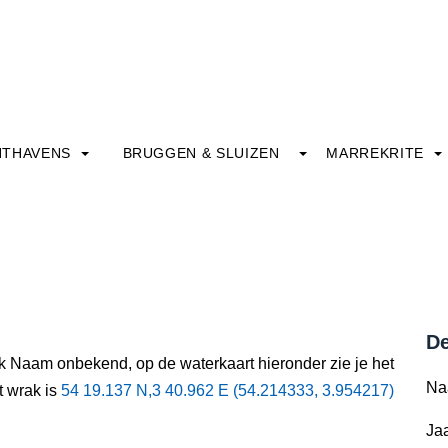
HTHAVENS
BRUGGEN & SLUIZEN
MARREKRITE
De
ak Naam onbekend, op de waterkaart hieronder zie je het
Na
t wrak is
54 19.137 N,3 40.962 E (54.214333, 3.954217)
Jaa