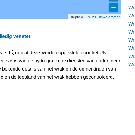
Wr
Wr
Diepte & IENC:
Rijkswaterstaat
Wr
Wra
lledig venster
Wra
Wr
els 🇬🇧, omdat deze worden opgesteld door het UK
Wr
egevens van de hydrografische diensten van onder meer
Wr
e bekende details van het wrak en de opmerkingen van
itie en de toestand van het wrak hebben gecontroleerd.