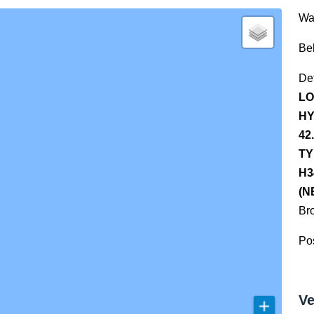
Wa
Be
Det
LO
HY
42
TY
H3
(N
Br
Pos
Ve