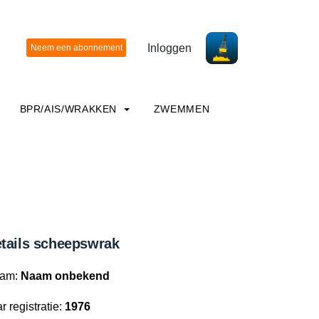
Inloggen
BPR/AIS/WRAKKEN
ZWEMMEN
tails scheepswrak
am:
Naam onbekend
r registratie:
1976