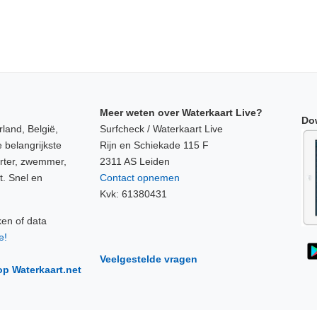
Meer weten over Waterkaart Live?
Do
land, België,
Surfcheck / Waterkaart Live
 belangrijkste
Rijn en Schiekade 115 F
orter, zwemmer,
2311 AS Leiden
t. Snel en
Contact opnemen
Kvk: 61380431
ken of data
e!
Veelgestelde vragen
op Waterkaart.net