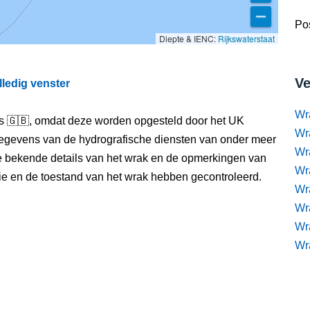
Pos
Diepte & IENC:
Rijkswaterstaat
Ve
lledig venster
Wr
els 🇬🇧, omdat deze worden opgesteld door het UK
Wr
egevens van de hydrografische diensten van onder meer
Wr
e bekende details van het wrak en de opmerkingen van
Wra
itie en de toestand van het wrak hebben gecontroleerd.
Wra
Wr
Wr
Wr