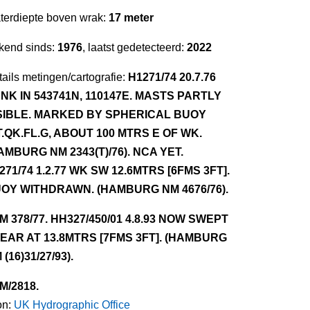
terdiepte boven wrak:
17 meter
kend sinds:
1976
, laatst gedetecteerd:
2022
ails metingen/cartografie:
H1271/74 20.7.76
NK IN 543741N, 110147E. MASTS PARTLY
SIBLE. MARKED BY SPHERICAL BUOY
T.QK.FL.G, ABOUT 100 MTRS E OF WK.
AMBURG NM 2343(T)/76). NCA YET.
271/74 1.2.77 WK SW 12.6MTRS [6FMS 3FT].
OY WITHDRAWN. (HAMBURG NM 4676/76).
NM 378/77. HH327/450/01 4.8.93 NOW SWEPT
EAR AT 13.8MTRS [7FMS 3FT]. (HAMBURG
 (16)31/27/93).
NM/2818.
on:
UK Hydrographic Office