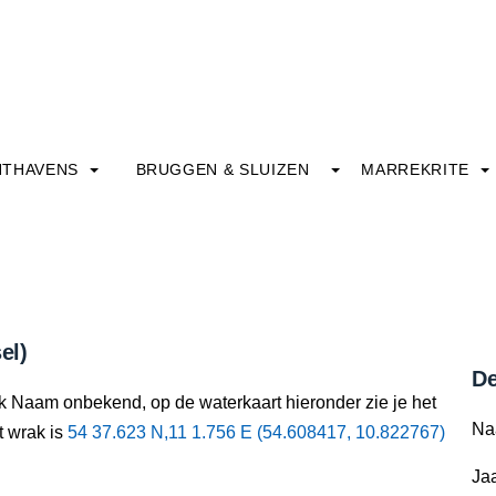
HTHAVENS
BRUGGEN & SLUIZEN
MARREKRITE
el)
De
ak Naam onbekend, op de waterkaart hieronder zie je het
Na
t wrak is
54 37.623 N,11 1.756 E (54.608417, 10.822767)
Jaa