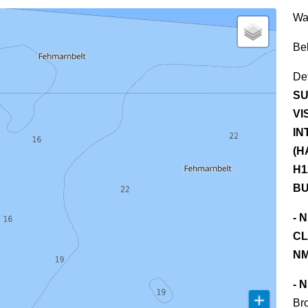
Wa
Be
Det
SU
VI
IN
(H
H1
BU
- 
CL
NM
- 
Br