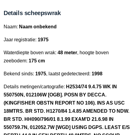
Details scheepswrak
Naam:
Naam onbekend
Jaar registratie:
1975
Waterdiepte boven wrak:
48 meter
, hoogte boven
zeebodem:
175 cm
Bekend sinds:
1975
, laatst gedetecteerd:
1998
Details metingen/cartografie:
H2534/74 9.4.75 WK IN
550750N, 012106W [OGB]. POSN BY DECCA.
(KINGFISHER OBSTN REPORT NO 106). INS AS USC
18MTRS. BR STD. H1270/84 1.4.85 AMENDED TO NDW.
BR STD. HH090/796/01 8.1.99 EXAM'D 21.6.98 IN
550759.7N, 012052.7W [WGD] USING DGPS. LEAST E/S