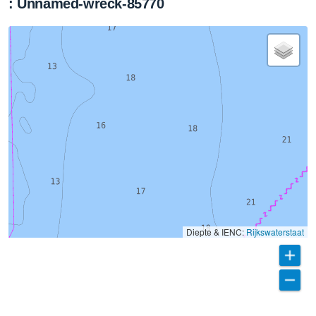
: Unnamed-wreck-85770
Diepte & IENC:
Rijkswaterstaat