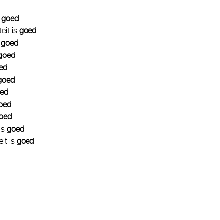
d
s
goed
teit is
goed
s
goed
goed
ed
goed
ed
oed
oed
 is
goed
eit is
goed