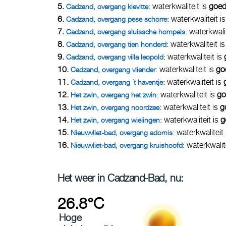
5.
: waterkwaliteit is
goe
Cadzand, overgang kievitte
6.
: waterkwaliteit i
Cadzand, overgang pese schorre
7.
: waterkwali
Cadzand, overgang sluissche hompels
8.
: waterkwaliteit i
Cadzand, overgang tien honderd
9.
: waterkwaliteit is
Cadzand, overgang villa leopold
10.
: waterkwaliteit is
go
Cadzand, overgang vliender
11.
: waterkwaliteit is
Cadzand, overgang ´t haventje
12.
: waterkwaliteit is
go
Het zwin, overgang het zwin
13.
: waterkwaliteit is
g
Het zwin, overgang noordzee
14.
: waterkwaliteit is
g
Het zwin, overgang wielingen
15.
: waterkwaliteit
Nieuwvliet-bad, overgang adornis
16.
: waterkwalit
Nieuwvliet-bad, overgang kruishoofd
Het weer in Cadzand-Bad, nu:
26.8°C
Hoge