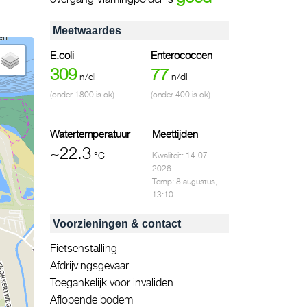
Meetwaardes
E.coli
Enterococcen
309
77
n/dl
n/dl
(onder 1800 is ok)
(onder 400 is ok)
Watertemperatuur
Meettijden
~22.3
°C
Kwaliteit: 14-07-
2026
Temp: 8 augustus,
13:10
Voorzieningen & contact
Fietsenstalling
Afdrijvingsgevaar
Toegankelijk voor invaliden
Aflopende bodem