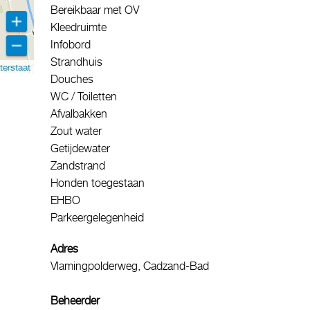
Bereikbaar met OV
Kleedruimte
Infobord
Strandhuis
terstaat
Douches
WC / Toiletten
Afvalbakken
Zout water
Getijdewater
Zandstrand
Honden toegestaan
EHBO
Parkeergelegenheid
Adres
Vlamingpolderweg, Cadzand-Bad
Beheerder