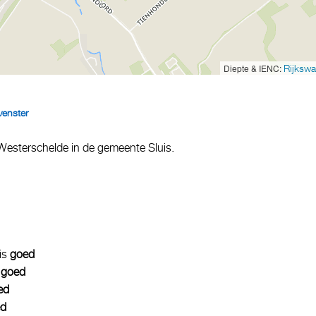
Diepte & IENC:
Rijkswa
venster
Westerschelde in de gemeente Sluis.
 is
goed
s
goed
ed
ed