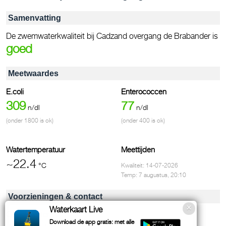
Samenvatting
De zwemwaterkwaliteit bij Cadzand overgang de Brabander is
goed
Meetwaardes
E.coli
Enterococcen
309
77
n/dl
n/dl
(onder 1800 is ok)
(onder 400 is ok)
Watertemperatuur
Meettijden
~22.4
°C
Kwaliteit: 14-07-2026
Temp: 7 augustus, 20:10
Voorzieningen & contact
Waterkaart Live
Getijdewater
Download de app gratis: met alle