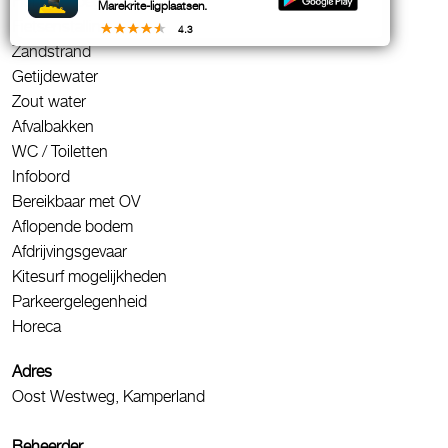
Honden toegestaan
Marekrite-ligplaatsen.
Fietsenstalling
4.3
Zandstrand
Getijdewater
Zout water
Afvalbakken
WC / Toiletten
Infobord
Bereikbaar met OV
Aflopende bodem
Afdrijvingsgevaar
Kitesurf mogelijkheden
Parkeergelegenheid
Horeca
Adres
Oost Westweg, Kamperland
Beheerder