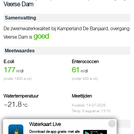
Veerse Dam
Samenvatting
De zwemwaterkwaliteit bij Kamperland De Banjaard, overgang
goed
Veerse Dam is
Meetwaardes
E.coli
Enterococcen
177
61
n/dl
n/dl
(onder 1800 is ok)
(onder 400 is ok)
Watertemperatuur
Meettijden
~21.8
°C
Kwaliteit: 14-07-2026
Temp: 8 augustus, 13:10
Voorzieningen & contact
Waterkaart Live
Download de app gratis: met alle