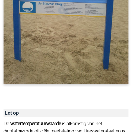
Let op
De
watertemperatuurwaarde
is afkomstig van het
dichtstbijzijnde officiële meetstation van Rijkswaterstaat en is