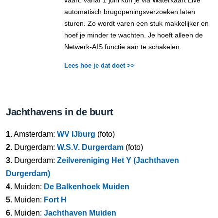
vaart: vanaf 1 juni kun je via Waterkaart Live
automatisch brugopeningsverzoeken laten
sturen. Zo wordt varen een stuk makkelijker en
hoef je minder te wachten. Je hoeft alleen de
Netwerk-AIS functie aan te schakelen.
Lees hoe je dat doet >>
Jachthavens in de buurt
1.
Amsterdam:
WV IJburg
(foto)
2.
Durgerdam:
W.S.V. Durgerdam
(foto)
3.
Durgerdam:
Zeilvereniging Het Y (Jachthaven
Durgerdam)
4.
Muiden:
De Balkenhoek Muiden
5.
Muiden:
Fort H
6.
Muiden:
Jachthaven Muiden