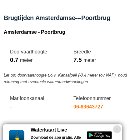
Brugtijden Amsterdamse---Poortbrug
Amsterdamse - Poortbrug
Doorvaarthoogte
Breedte
0.7
7.5
meter
meter
Let op: doorvaarthoogte t.o.v. Kanaalpeil (-0.4 meter tov NAP). houd
rekening met eventuele waterstandwisselingen
Marifoonkanaal
Telefoonnummer
-
06-83643727
Bedientijden deze week
Waterkaart Live
Download de app gratis. Alle