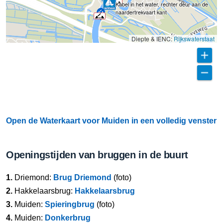
Kabel in het water, rechter deur aan de
naardertrekvaart kant
Diepte & IENC:
Rijkswaterstaat
Open de Waterkaart voor Muiden in een volledig venster
Openingstijden van bruggen in de buurt
1.
Driemond:
Brug Driemond
(foto)
2.
Hakkelaarsbrug:
Hakkelaarsbrug
3.
Muiden:
Spieringbrug
(foto)
4.
Muiden:
Donkerbrug