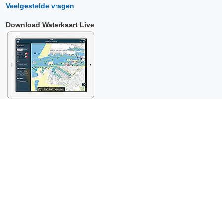
Veelgestelde vragen
Download Waterkaart Live
Copyright © 2026 Surfcheck |
Waterkaart Live
,
Zeeweer
,
Stroomatlas
en
Het Getij
: nautische data voor
anderhalf miljoen
bezoekers per jaar!
Dit is een
privacyvriendelijke website