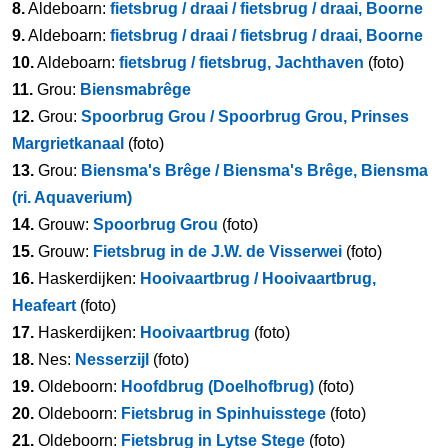
8.
Aldeboarn:
fietsbrug / draai / fietsbrug / draai, Boorne
9.
Aldeboarn:
fietsbrug / draai / fietsbrug / draai, Boorne
10.
Aldeboarn:
fietsbrug / fietsbrug, Jachthaven
(foto)
11.
Grou:
Biensmabrêge
12.
Grou:
Spoorbrug Grou / Spoorbrug Grou, Prinses
Margrietkanaal
(foto)
13.
Grou:
Biensma's Brêge / Biensma's Brêge, Biensma
(ri. Aquaverium)
14.
Grouw:
Spoorbrug Grou
(foto)
15.
Grouw:
Fietsbrug in de J.W. de Visserwei
(foto)
16.
Haskerdijken:
Hooivaartbrug / Hooivaartbrug,
Heafeart
(foto)
17.
Haskerdijken:
Hooivaartbrug
(foto)
18.
Nes:
Nesserzijl
(foto)
19.
Oldeboorn:
Hoofdbrug (Doelhofbrug)
(foto)
20.
Oldeboorn:
Fietsbrug in Spinhuisstege
(foto)
21.
Oldeboorn:
Fietsbrug in Lytse Stege
(foto)