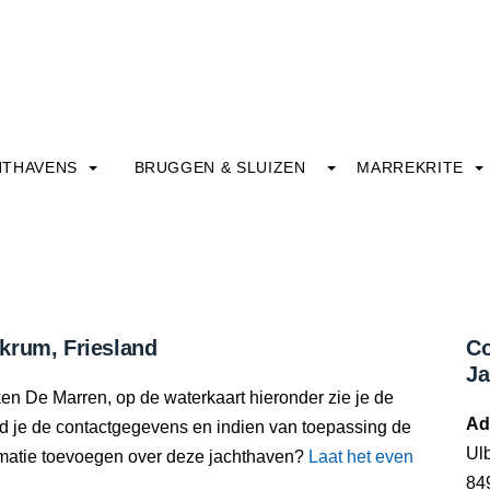
HTHAVENS
BRUGGEN & SLUIZEN
MARREKRITE
krum, Friesland
Co
Ja
en De Marren, op de waterkaart hieronder zie je de
Ad
nd je de contactgegevens en indien van toepassing de
Ul
rmatie toevoegen over deze jachthaven?
Laat het even
84