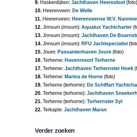
9.
Haskerdijken:
Jachthaven Heeresloot
(foto
10.
Heerenveen:
De Welle
11.
Heerenveen:
Heerenveense W.V. Nannewi
12.
Jirnsum (irnsum):
Aqualux Yachtcharter
(f
13.
Jirnsum (irnsum):
Jachthaven De Boarns
14.
Jirnsum (irnsum):
RFU Jachtspecialist
(fot
15.
Joure:
Passantenhaven Joure
(foto)
16.
Terherne:
Havenresort Terherne
17.
Terherne:
Jachthaven Terhernster Hoek
(
18.
Terherne:
Marina de Horne
(foto)
19.
Terherne (terhorne):
De Schiffart Yachtcha
20.
Terherne (terhorne):
Jachthaven Sneekerh
21.
Terherne (terhorne):
Terhernster Syl
22.
Terkaple:
Jachthaven Maran
Verder zoeken