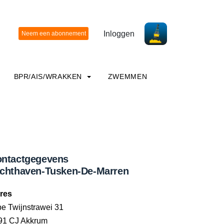
Inloggen
BPR/AIS/WRAKKEN
ZWEMMEN
ntactgegevens
chthaven-Tusken-De-Marren
res
be Twijnstrawei 31
91 CJ Akkrum