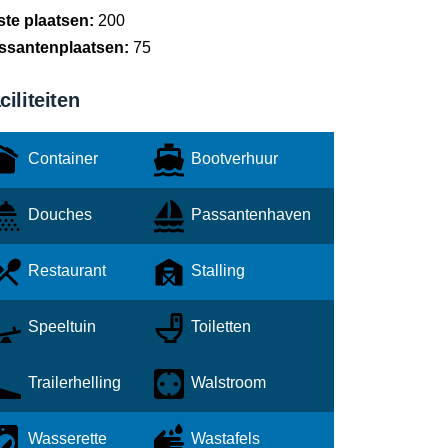
ste plaatsen:
200
ssantenplaatsen:
75
ciliteiten
Container
Bootverhuur
Douches
Passantenhaven
Restaurant
Stalling
Speeltuin
Toiletten
Trailerhelling
Walstroom
Wasserette
Wastafels