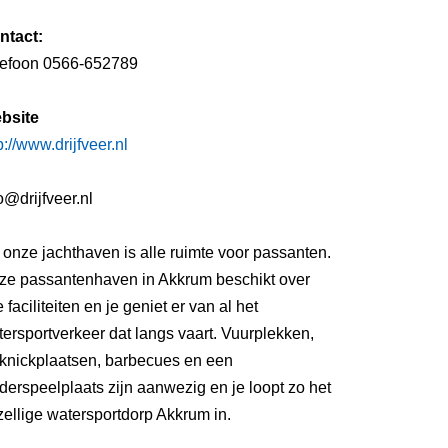
ntact:
lefoon 0566-652789
bsite
p://www.drijfveer.nl
o@drijfveer.nl
onze jachthaven is alle ruimte voor passanten.
ze passantenhaven in Akkrum beschikt over
e faciliteiten en je geniet er van al het
ersportverkeer dat langs vaart. Vuurplekken,
cknickplaatsen, barbecues en een
derspeelplaats zijn aanwezig en je loopt zo het
ellige watersportdorp Akkrum in.