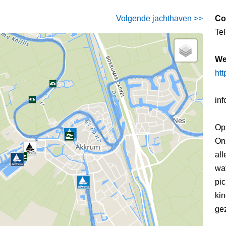
Volgende jachthaven >>
Co
Te
We
htt
inf
Op 
On
all
wat
pi
kin
gez