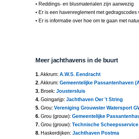
• Reddings- en blusmaterialen zijn aanwezig
• Er is een havenreglement met gedragscodes 
• Er is informatie over hoe om te gaan met natu
Meer jachthavens in de buurt
1.
Akkrum:
A.W.S. Eendracht
2.
Akkrum:
Gemeentelijke Passantenhaven (
3.
Broek:
Joustersluis
4.
Goingarijp:
Jachthaven Oer 't String
5.
Grou:
Vereniging Grouwster Watersport 
6.
Grou (grouw):
Gemeentelijke Passantenha
7.
Grou (grouw):
Technische Scheepsservice
8.
Haskerdijken:
Jachthaven Postma