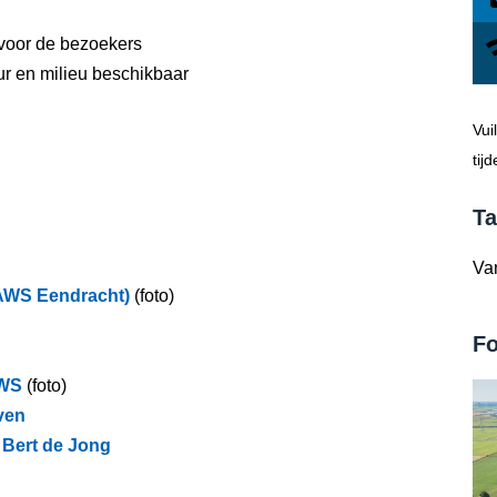
voor de bezoekers
ur en milieu beschikbaar
Vui
tij
Ta
Van
AWS Eendracht)
(foto)
Fo
GWS
(foto)
ven
 Bert de Jong