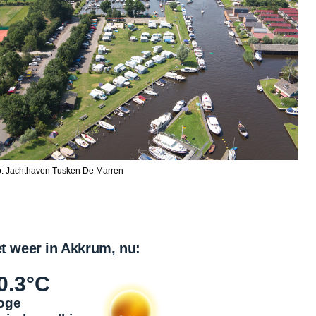
o: Jachthaven Tusken De Marren
t weer in Akkrum, nu:
0.3°C
oge