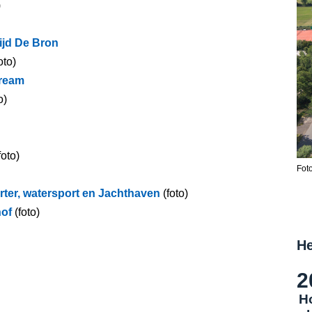
)
jd De Bron
oto)
tream
o)
foto)
Fot
rter, watersport en Jachthaven
(foto)
of
(foto)
He
2
H