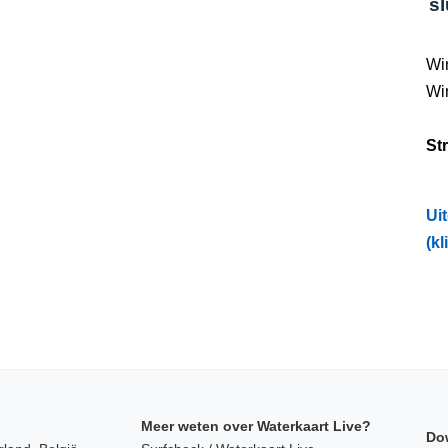
s
Wi
Wi
St
Ui
(kl
Meer weten over Waterkaart Live?
Do