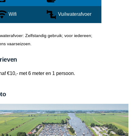
Wifi
Vuilwaterafvoer
lwaterafvoer: Zelfstandig gebruik; voor iedereen;
dens vaarseizoen.
rieven
af €10,- met 6 meter en 1 persoon.
to