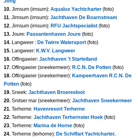
Jong
10.
Jirnsum (irnsum):
Aqualux Yachtcharter
(foto)
11.
Jirnsum (irnsum):
Jachthaven De Boarnstream
12.
Jirnsum (irnsum):
RFU Jachtspecialist
(foto)
13.
Joure:
Passantenhaven Joure
(foto)
14.
Langweer :
De Twirre Watersport
(foto)
15.
Langweer:
K.W.V. Langweer
16.
Offingawier:
Jachthaven 't Starteiland
17.
Offingawier (sneekermeer):
R.C.N. De Potten
(foto)
18.
Offingawier (sneekermeer):
Kampeerhaven R.C.N. De
Potten
(foto)
19.
Sneek:
Jachthaven Broeresloot
20.
Snitser mar (sneekermeer):
Jachthaven Sneekermeer
21.
Terherne:
Havenresort Terherne
22.
Terherne:
Jachthaven Terhernster Hoek
(foto)
23.
Terherne:
Marina de Horne
(foto)
24.
Terherne (terhorne):
De Schiffart Yachtcharter,