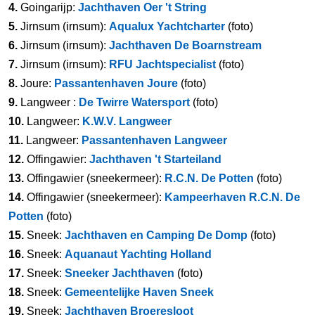
4.
Goingarijp:
Jachthaven Oer 't String
5.
Jirnsum (irnsum):
Aqualux Yachtcharter
(foto)
6.
Jirnsum (irnsum):
Jachthaven De Boarnstream
7.
Jirnsum (irnsum):
RFU Jachtspecialist
(foto)
8.
Joure:
Passantenhaven Joure
(foto)
9.
Langweer :
De Twirre Watersport
(foto)
10.
Langweer:
K.W.V. Langweer
11.
Langweer:
Passantenhaven Langweer
12.
Offingawier:
Jachthaven 't Starteiland
13.
Offingawier (sneekermeer):
R.C.N. De Potten
(foto)
14.
Offingawier (sneekermeer):
Kampeerhaven R.C.N. De
Potten
(foto)
15.
Sneek:
Jachthaven en Camping De Domp
(foto)
16.
Sneek:
Aquanaut Yachting Holland
17.
Sneek:
Sneeker Jachthaven
(foto)
18.
Sneek:
Gemeentelijke Haven Sneek
19.
Sneek:
Jachthaven Broeresloot